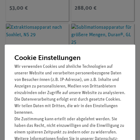
und Vakuumanschluss
53,00 €
288,00 €
Cookie Einstellungen
Wir verwenden Cookies und ähnliche Technologien auf
unserer Website und verarbeiten personenbezogene Daten
von Besucher:innen (z.B. IP-Adresse), um z.B. Inhalte und
Anzeigen zu personalisieren, Medien von Drittanbietern
Artikel-Nr.:
35809-88
Artikel-Nr.:
35900-87
einzubinden oder Zugriffe auf unsere Website zu analysieren.
Extraktionsapparat
Sublimationsapparatur
Die Datenverarbeitung erfolgt erst durch gesetzte Cookies.
nach Soxhlet, NS 29
für größere Mengen,
Wir teilen Daten mit Dritten, die wir in den Einstellungen
Duran®, GL 25
benennen.
Die Zustimmung kann erteilt oder abgelehnt werden. Sie
405,70 €
138,00 €
haben das Recht, nicht einzuwilligen und die Einwilligung zu
einem späteren Zeitpunkt zu ändern oder zu widerrufen.
Weitere Informationen finden Sie in unserer
Daten­schutz­