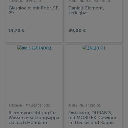
Artikel-Nr.:
03917-00
Artikel-Nr.:
MAU-25032000
Glasglocke mit Rohr, SB
Daniell-Element,
29
zerlegbar
13,70 €
89,00 €
Artikel-Nr.:
MAU-25014003
Artikel-Nr.:
34130-01
Klemmvorrichtung für
Exsikkator, DURAN®,
Wasserzersetzungsappa
mit MOBILEX-Gewinde
rat nach Hofmann
im Deckel und Kappe
mit Porzellaneinsatz