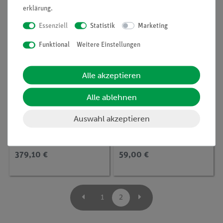
erklärung
.
Essenziell
Statistik
Marketing
Funktional
Weitere Einstellungen
Alle akzeptieren
Alle ablehnen
Artikel-Nr.:
35809-87
Artikel-Nr.:
MAU-27021000
Extraktionsapparat
Aufsatz, nach Soxhlet,
Auswahl akzeptieren
nach Soxhlet, NS 19
NS 29/32-Kern, NS
45/40-Hülse
379,10 €
59,00 €
1
2