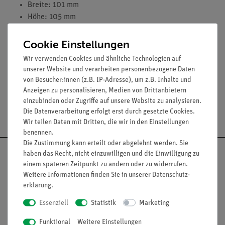
Breite: 101 mm
Höhe: 105 mm
Masse: 1660 g
Cookie Einstellungen
Wir verwenden Cookies und ähnliche Technologien auf
Zubehör
unserer Website und verarbeiten personenbezogene Daten
von Besucher:innen (z.B. IP-Adresse), um z.B. Inhalte und
Anzeigen zu personalisieren, Medien von Drittanbietern
einzubinden oder Zugriffe auf unsere Website zu analysieren.
Versandkostenfrei ab 300,- €
Die Datenverarbeitung erfolgt erst durch gesetzte Cookies.
Wir teilen Daten mit Dritten, die wir in den Einstellungen
benennen.
Die Zustimmung kann erteilt oder abgelehnt werden. Sie
haben das Recht, nicht einzuwilligen und die Einwilligung zu
einem späteren Zeitpunkt zu ändern oder zu widerrufen.
Weitere Informationen finden Sie in unserer
Daten­schutz­
Nach oben
erklärung
.
Essenziell
Statistik
Marketing
Funktional
Weitere Einstellungen