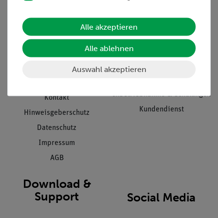
Informationen
Service
Alle akzeptieren
Unternehmen
Übersicht Service
Alle ablehnen
Projekte und Lösungen
Beratung & Showroom
Presse
Inventarisierungs- &
Auswahl akzeptieren
Einräumservice
Stellenangebote
Inbetriebnahme & Schulungen
Kontakt
Kundendienst
Hinweisgeberschutz
Datenschutz
Impressum
AGB
Download &
Support
Social Media