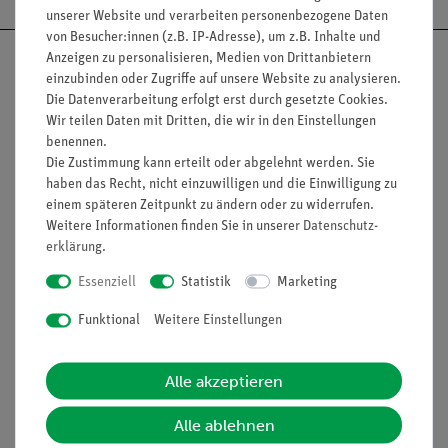
unserer Website und verarbeiten personenbezogene Daten
von Besucher:innen (z.B. IP-Adresse), um z.B. Inhalte und
Anzeigen zu personalisieren, Medien von Drittanbietern
einzubinden oder Zugriffe auf unsere Website zu analysieren.
Die Datenverarbeitung erfolgt erst durch gesetzte Cookies.
Wir teilen Daten mit Dritten, die wir in den Einstellungen
Nach oben
benennen.
Die Zustimmung kann erteilt oder abgelehnt werden. Sie
haben das Recht, nicht einzuwilligen und die Einwilligung zu
einem späteren Zeitpunkt zu ändern oder zu widerrufen.
Informationen
Service
Weitere Informationen finden Sie in unserer
Daten­schutz­
erklärung
.
Unternehmen
Übersicht Service
Essenziell
Statistik
Marketing
Projekte und Lösungen
Beratung & Showroom
Funktional
Weitere Einstellungen
Presse
Inventarisierungs- &
Einräumservice
Stellenangebote
Alle akzeptieren
Inbetriebnahme & Schulungen
Kontakt
Alle ablehnen
Kundendienst
Hinweisgeberschutz