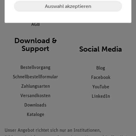
Auswahl akzeptieren
Datenschutz
Impressum
AGB
Download &
Support
Social Media
Bestellvorgang
Blog
Schnellbestellformular
Facebook
Zahlungsarten
YouTube
Versandkosten
LinkedIn
Downloads
Kataloge
Unser Angebot richtet sich nur an Institutionen,