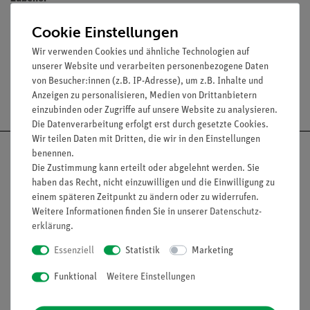
Nadelfuß (06316-00).
Cookie Einstellungen
Wir verwenden Cookies und ähnliche Technologien auf
unserer Website und verarbeiten personenbezogene Daten
von Besucher:innen (z.B. IP-Adresse), um z.B. Inhalte und
Versandkostenfrei ab 300,- €
Anzeigen zu personalisieren, Medien von Drittanbietern
einzubinden oder Zugriffe auf unsere Website zu analysieren.
Die Datenverarbeitung erfolgt erst durch gesetzte Cookies.
Wir teilen Daten mit Dritten, die wir in den Einstellungen
benennen.
Die Zustimmung kann erteilt oder abgelehnt werden. Sie
haben das Recht, nicht einzuwilligen und die Einwilligung zu
Nach oben
einem späteren Zeitpunkt zu ändern oder zu widerrufen.
Weitere Informationen finden Sie in unserer
Daten­schutz­
erklärung
.
Essenziell
Statistik
Marketing
Informationen
Service
Funktional
Weitere Einstellungen
Unternehmen
Übersicht Service