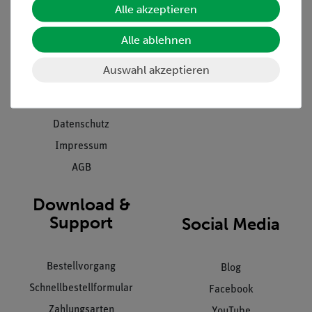
Alle akzeptieren
Projekte und Lösungen
Beratung & Showroom
Presse
Inventarisierungs- &
Alle ablehnen
Einräumservice
Stellenangebote
Auswahl akzeptieren
Inbetriebnahme & Schulungen
Kontakt
Kundendienst
Hinweisgeberschutz
Datenschutz
Impressum
AGB
Download &
Support
Social Media
Bestellvorgang
Blog
Schnellbestellformular
Facebook
Zahlungsarten
YouTube