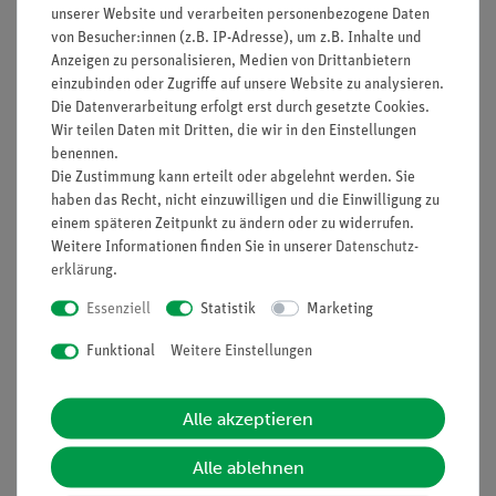
unserer Website und verarbeiten personenbezogene Daten
von Besucher:innen (z.B. IP-Adresse), um z.B. Inhalte und
Anzeigen zu personalisieren, Medien von Drittanbietern
Funktion und Verwendung
einzubinden oder Zugriffe auf unsere Website zu analysieren.
Die Datenverarbeitung erfolgt erst durch gesetzte Cookies.
Glucose-Teststreifen 50 Stk.
Wir teilen Daten mit Dritten, die wir in den Einstellungen
GHS-Symbole(s): -
benennen.
Signalwort: -
Die Zustimmung kann erteilt oder abgelehnt werden. Sie
H-Sätze: -
haben das Recht, nicht einzuwilligen und die Einwilligung zu
P-Sätze: -
einem späteren Zeitpunkt zu ändern oder zu widerrufen.
UN-Nr: 0
Weitere Informationen finden Sie in unserer
Daten­schutz­
Verpackungsgruppe: 0
erklärung
.
Wassergefährdungsklasse: -
Essenziell
Statistik
Marketing
Funktional
Weitere Einstellungen
HINWEIS: Bitte beachten Sie, dass wir keine
Chemikalien an Privatpersonen verkaufen. Lt.
ChemVerbotsV dürfen wir Chemikalien nur an
Alle akzeptieren
Wiederverkäufer, berufsmässige Verwender und
öffentliche Forschungs-, Untersuchungs- und
Alle ablehnen
Lehranstalten abgeben.