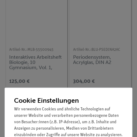
Artikel-Nr.:
MLB-55500945
Artikel-Nr.:
BLU-PSEDINA2AC
Interaktives Arbeitsheft
Periodensystem,
Biologie, 10
Acrylglas, DIN A2
Gymnasium, Vol. 1,
Vererbung, Hormone,
Parasiten
125,00 €
304,00 €
Cookie Einstellungen
Wir verwenden Cookies und ähnliche Technologien auf
unserer Website und verarbeiten personenbezogene Daten
von Besucher:innen (z.B. IP-Adresse), um z.B. Inhalte und
Anzeigen zu personalisieren, Medien von Drittanbietern
einzubinden oder Zugriffe auf unsere Website zu analysieren.