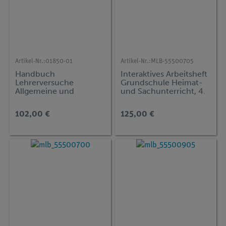
Artikel-Nr.:
01850-01
Artikel-Nr.:
MLB-55500705
Handbuch
Interaktives Arbeitsheft
Lehrerversuche
Grundschule Heimat-
Allgemeine und
und Sachunterricht, 4.
anorganische Chemie,
Jahrgangsstufe, Vol. 1
DEMO advanced
102,00 €
125,00 €
Chemie (CT)