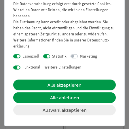
Die Datenverarbeitung erfolgt erst durch gesetzte Cookies.
Wir teilen Daten mit Dritten, die wir in den Einstellungen
benennen.
Die Zustimmung kann erteilt oder abgelehnt werden. Sie
Artikel-Nr.:
BLU-
Artikel-Nr.:
54092-01
haben das Recht, nicht einzuwilligen und die Einwilligung zu
Fahrbarer
PSEMOTORVV
einem späteren Zeitpunkt zu ändern oder zu widerrufen.
Experimentierstand 120
Periodensystem,
x 75 cm, Tischplatte 30
Weitere Informationen finden Sie in unserer
Daten­schutz­
Motorleinwand, 200 x
mm stark mit PP-Kante,
erklärung
.
200 cm, Vollversion
inkl. Zwischenboden
453,00 €
Essenziell
Statistik
Marketing
1.858,00 €
Funktional
Weitere Einstellungen
Alle akzeptieren
Alle ablehnen
Auswahl akzeptieren