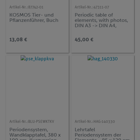
Artikel-Nr.:
87742-01
Artikel-Nr.:
47311-07
KOSMOS Tier- und
Periodic table of
Pflanzenführer, Buch
elements, with photos,
DIN A3 -> DIN A4,
10/pkg, English version
13,08 €
45,00 €
Artikel-Nr.:
BLU-PSEWKTKV
Artikel-Nr.:
HAG-140330
Periodensystem,
Lehrtafel
Wandklapptafel, 380 x
Periodensystem der