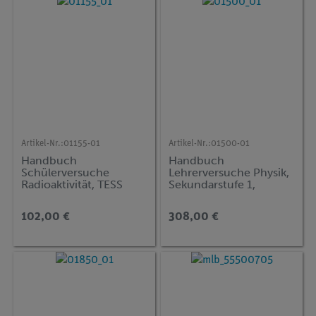
Artikel-Nr.:
01155-01
Artikel-Nr.:
01500-01
Handbuch
Handbuch
Schülerversuche
Lehrerversuche Physik,
Radioaktivität, TESS
Sekundarstufe 1,
advanced Physik (RT)
Mechanik, Akustik,
Wärme, regenerative
102,00 €
308,00 €
Energie, Elektrik, Optik,
DEMO advanced Physik