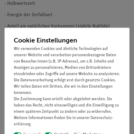
- Halbwertszeit
- Energie der Zerfallsart
- Anteil am natürlichen Vorkommen (stabile Nuklide)
- relative Häufigkeit der Zerfallsart durch farbliche
Cookie Einstellungen
Unterteilung
Wir verwenden Cookies und ähnliche Technologien auf
unserer Website und verarbeiten personenbezogene Daten
- Metastabile Zustände
von Besucher:innen (z.B. IP-Adresse), um z.B. Inhalte und
- Absorptions-/ Spaltungsquerschnitte
Anzeigen zu personalisieren, Medien von Drittanbietern
einzubinden oder Zugriffe auf unsere Website zu analysieren.
- Zerfallsarten: α, β-, β+/ Elektroneneinfang, γ (Isomerer
Die Datenverarbeitung erfolgt erst durch gesetzte Cookies.
Übergang), Spontanspaltung, Protonen-, Neutronen und
Wir teilen Daten mit Dritten, die wir in den Einstellungen
benennen.
Clusteremission
Die Zustimmung kann erteilt oder abgelehnt werden. Sie
PRODUKTDETAILS:
haben das Recht, nicht einzuwilligen und die Einwilligung zu
einem späteren Zeitpunkt zu ändern oder zu widerrufen.
Das Poster zeichnet sich durch eine hochwertige
Weitere Informationen finden Sie in unserer
Daten­schutz­
Papierqualität aus. Durch seine UV-Lack Veredelung wird das
erklärung
.
Poster vor UV-Licht und Kratzern geschützt.