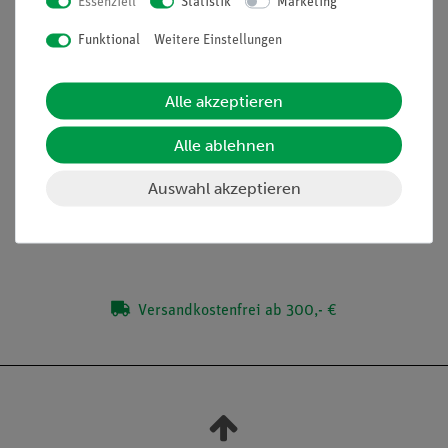
Essenziell
Statistik
Marketing
Format: 140 cm x 100 cm
Funktional
Weitere Einstellungen
QUELLENANGABE:
Alle akzeptieren
Evaluate Nuclear Structure Data File (ENSDF): nndc.bnl.gov.
Stand: Juni 2017.
Alle ablehnen
Die auf der Nuklidkarte veröffentlichten Werte entsprechen
Auswahl akzeptieren
dem aktuellen Stand der Wissenschaft und werden permanent
aktualisiert.
Versandkostenfrei ab 300,- €