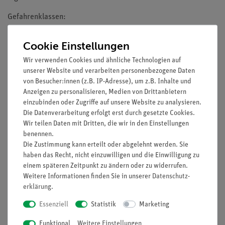
Gefahrenklassen:
2.6 (entzündbare Flüssigkeiten)
Cookie Einstellungen
2.7 (entzündbare Feststoffe)
Wir verwenden Cookies und ähnliche Technologien auf
2.16 (korrosiv gegenüber Metalle)
unserer Website und verarbeiten personenbezogene Daten
3.1 (Akute Toxizität)
von Besucher:innen (z.B. IP-Adresse), um z.B. Inhalte und
3.2 (Ätz-/Reizwirkung auf die Haut)
Anzeigen zu personalisieren, Medien von Drittanbietern
3.3 (Schwere Augenschädigung/ Augenreizung)
einzubinden oder Zugriffe auf unsere Website zu analysieren.
4.1 (Akut wassergefährdend, langfristig
Die Datenverarbeitung erfolgt erst durch gesetzte Cookies.
wassergefährdend)
Wir teilen Daten mit Dritten, die wir in den Einstellungen
benennen.
Die Zustimmung kann erteilt oder abgelehnt werden. Sie
haben das Recht, nicht einzuwilligen und die Einwilligung zu
HINWEIS: Bitte beachten Sie, dass wir keine Chemikalien an
einem späteren Zeitpunkt zu ändern oder zu widerrufen.
Privatpersonen verkaufen. Lt. ChemVerbotsV dürfen wir
Weitere Informationen finden Sie in unserer
Daten­schutz­
Chemikalien nur an Wiederverkäufer, berufsmässige
erklärung
.
Verwender und öffentliche Forschungs-, Untersuchungs- und
Essenziell
Statistik
Marketing
Lehranstalten abgeben.
Funktional
Weitere Einstellungen