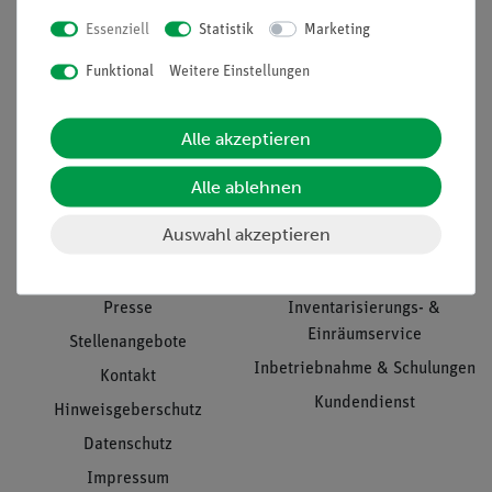
Essenziell
Statistik
Marketing
Nach oben
Funktional
Weitere Einstellungen
Alle akzeptieren
Informationen
Service
Alle ablehnen
Auswahl akzeptieren
Unternehmen
Übersicht Service
Projekte und Lösungen
Beratung & Showroom
Presse
Inventarisierungs- &
Einräumservice
Stellenangebote
Inbetriebnahme & Schulungen
Kontakt
Kundendienst
Hinweisgeberschutz
Datenschutz
Impressum