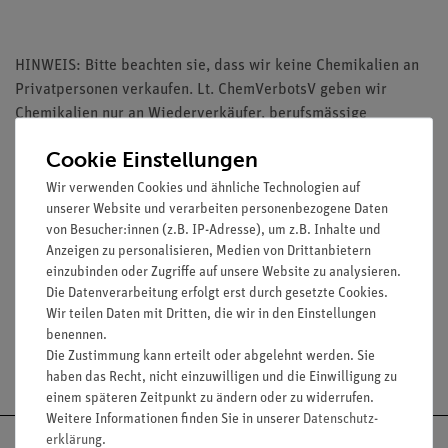
HINWEIS: Bitte beachten sie, dass wir keine Chemikalien an
Privatpersonen verkaufen. Lt. ChemVerbotsV geben wir
Chemikalien nur an Wiederverkäufer, berufsmässige
Verwender und öffentliche Forschungs- Untersuchungs und
Cookie Einstellungen
Lehranstalten ab.
Wir verwenden Cookies und ähnliche Technologien auf
unserer Website und verarbeiten personenbezogene Daten
von Besucher:innen (z.B. IP-Adresse), um z.B. Inhalte und
Anzeigen zu personalisieren, Medien von Drittanbietern
einzubinden oder Zugriffe auf unsere Website zu analysieren.
Media / Downloads
Die Datenverarbeitung erfolgt erst durch gesetzte Cookies.
Wir teilen Daten mit Dritten, die wir in den Einstellungen
benennen.
Die Zustimmung kann erteilt oder abgelehnt werden. Sie
Versandkostenfrei ab 300,- €
haben das Recht, nicht einzuwilligen und die Einwilligung zu
einem späteren Zeitpunkt zu ändern oder zu widerrufen.
Weitere Informationen finden Sie in unserer
Daten­schutz­
erklärung
.