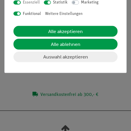
minimale Vorbereitungszeit
Essenziell
Statistik
Marketing
Dazu passendes Mikroskopie-Set enthält alles für die
Funktional
Weitere Einstellungen
Mikroskopie notwendige Zubehör
Dazu passende Multimediainhalte erhältlich mit
unterrichtsbegleitenden Materialien
Alle akzeptieren
Alle ablehnen
Lieferumfang
Auswahl akzeptieren
Media / Downloads
Versandkostenfrei ab 300,- €