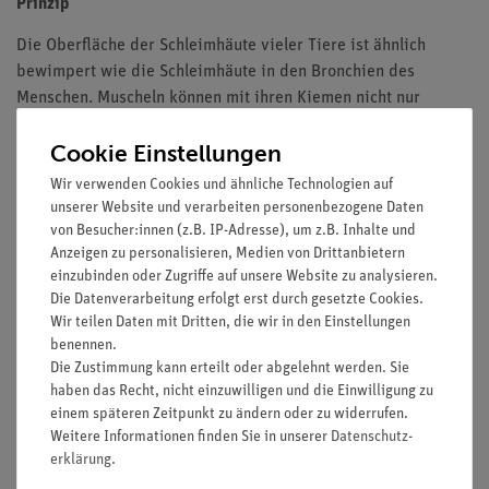
Prinzip
Die Oberfläche der Schleimhäute vieler Tiere ist ähnlich
bewimpert wie die Schleimhäute in den Bronchien des
Menschen. Muscheln können mit ihren Kiemen nicht nur
atmen, sondern sich auch ernähren. Mit Hilfe der Wimpern auf
Cookie Einstellungen
der Oberfläche der Kiemen wird ein Wasserstrom erzeugt. Die
verdaulichen Partikel des Wassers werden vom Schleim
Wir verwenden Cookies und ähnliche Technologien auf
aufgenommen und zum Mund geführt. Die Muscheln erlangen
unserer Website und verarbeiten personenbezogene Daten
so eine große Bedeutung als Filtrierer des Wassers.
von Besucher:innen (z.B. IP-Adresse), um z.B. Inhalte und
Anzeigen zu personalisieren, Medien von Drittanbietern
Vorteile
einzubinden oder Zugriffe auf unsere Website zu analysieren.
Die Datenverarbeitung erfolgt erst durch gesetzte Cookies.
Versuch ist Teil einer Komplettlösung mit insgesamt 50
Wir teilen Daten mit Dritten, die wir in den Einstellungen
Versuchen für alle Mikroskopanwendungen
benennen.
Mit Schülerarbeitsblatt, das für alle Klassenstufen
Die Zustimmung kann erteilt oder abgelehnt werden. Sie
geeignet ist
haben das Recht, nicht einzuwilligen und die Einwilligung zu
einem späteren Zeitpunkt zu ändern oder zu widerrufen.
Mit detaillierten Lehrerinformationen, inkl.
Weitere Informationen finden Sie in unserer
Daten­schutz­
Beispielmikroskopiebild
erklärung
.
Besonders geignet bei knapper Zeitplanung, da