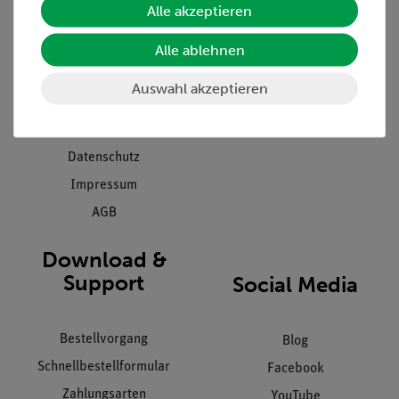
Alle akzeptieren
Projekte und Lösungen
Beratung & Showroom
Presse
Inventarisierungs- &
Alle ablehnen
Einräumservice
Stellenangebote
Auswahl akzeptieren
Inbetriebnahme & Schulungen
Kontakt
Kundendienst
Hinweisgeberschutz
Datenschutz
Impressum
AGB
Download &
Support
Social Media
Bestellvorgang
Blog
Schnellbestellformular
Facebook
Zahlungsarten
YouTube