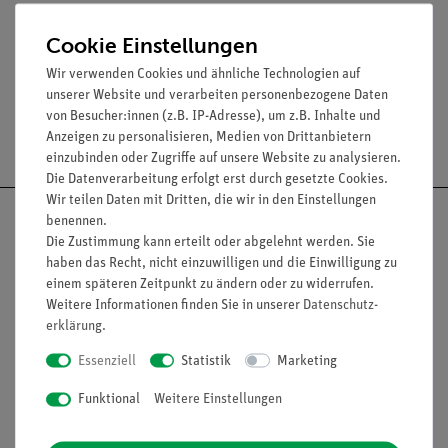
Cookie Einstellungen
Lieferumfang
Wir verwenden Cookies und ähnliche Technologien auf
unserer Website und verarbeiten personenbezogene Daten
von Besucher:innen (z.B. IP-Adresse), um z.B. Inhalte und
Versandkostenfrei ab 300,- €
Anzeigen zu personalisieren, Medien von Drittanbietern
einzubinden oder Zugriffe auf unsere Website zu analysieren.
Die Datenverarbeitung erfolgt erst durch gesetzte Cookies.
Wir teilen Daten mit Dritten, die wir in den Einstellungen
benennen.
Die Zustimmung kann erteilt oder abgelehnt werden. Sie
haben das Recht, nicht einzuwilligen und die Einwilligung zu
Nach oben
einem späteren Zeitpunkt zu ändern oder zu widerrufen.
Weitere Informationen finden Sie in unserer
Daten­schutz­
erklärung
.
Essenziell
Statistik
Marketing
Informationen
Service
Funktional
Weitere Einstellungen
Unternehmen
Übersicht Service