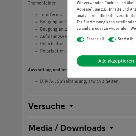
Wir verwenden Cookies und ähnli
Themenfelder
Adresse), um z.B. Inhalte und An
Interferenz
analysieren. Die Datenverarbeitun
Beugung an 1-dimensionalen Objekten
Die Zustimmung kann erteilt oder
zu ändern oder zu widerrufen. We
Beugung an 2-dimensionalen Objekten
Auflösungsvermögen
Essenziell
Statistik
Polarisation - qualitative Experimente
Polarisation - quantitative Experimente
Alle akzeptieren
Ausstattung und technische Daten
DIN A4, Spiralbindung, s/w 150 Seiten
Versuche
Media / Downloads