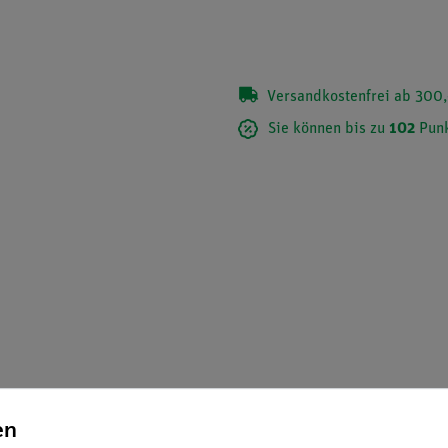
Versandkostenfrei ab 300,
Sie können bis zu
102
Punk
eset Optik 3. Mit Schülerarbeitsblättern und Lehrerinformationen
en