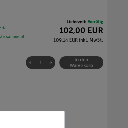
Lieferzeit:
Vorrätig
- €
102,00 EUR
te sammeln!
109,14 EUR inkl. MwSt.
In den
Warenkorb
.