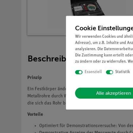
Cookie Einstellung
Wir verwenden Cookies und ähnli
Adresse), um z.B. Inhalte und An
analysieren. Die Datenverarbeitun
Die Zustimmung kann erteilt oder
Beschreibung
zu ändern oder zu widerrufen. We
Essenziell
Statistik
Prinzip
Ein Festkörper ändert unter Wärmeeinfluss seine g
Alle akzeptieren
Metallrohre durch Wasserdampf erwärmt und ihre Län
die sich das Rohr bewegen kann. Die Längenausdehnu
Vorteile
Optimiert für Demonstrationsversuche: Von der
Demonstrative Anzeige der Messwerte durch C