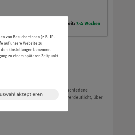
Lieferzeit:
3-4 Wochen
n von Besucher:innen (z.B. IP-
fe auf unsere Website zu
in den Einstellungen benennen.
igung zu einem späteren Zeitpunkt
ng. In diesem Versuch werden verschiedene
uswahl akzeptieren
inen Zeiger an einer Rollachse verdeutlicht, über