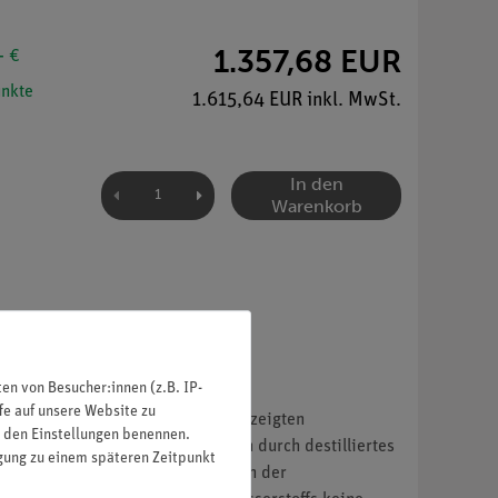
1.357,68 EUR
- €
nkte
1.615,64 EUR inkl. MwSt.
In den
Warenkorb
n von Besucher:innen (z.B. IP-
fe auf unsere Website zu
e Brennstoffzellentyp. Im hier gezeigten
in den Einstellungen benennen.
it Zink erzeugt und zum Reinigen durch destilliertes
igung zu einem späteren Zeitpunkt
r Energie umgesetzt. Mit dieser von der