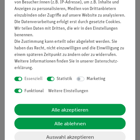
von Besucher:innen (z.B. IP-Adresse), um z.B. Inhalte und
Anzeigen zu personalisieren, Medien von Drittanbietern
einzubinden oder Zugriffe auf unsere Website zu analysieren.
Nach oben
Die Datenverarbeitung erfolgt erst durch gesetzte Cookies.
Wir teilen Daten mit Dritten, die wir in den Einstellungen
benennen.
Die Zustimmung kann erteilt oder abgelehnt werden. Sie
Informationen
Service
haben das Recht, nicht einzuwilligen und die Einwilligung zu
einem späteren Zeitpunkt zu ändern oder zu widerrufen.
Weitere Informationen finden Sie in unserer
Daten­schutz­
erklärung
.
Unternehmen
Übersicht Service
Projekte und Lösungen
Essenziell
Statistik
Beratung & Showroom
Marketing
Presse
Inventarisierungs- &
Funktional
Weitere Einstellungen
Einräumservice
Stellenangebote
Inbetriebnahme & Schulungen
Kontakt
Alle akzeptieren
Kundendienst
Hinweisgeberschutz
Alle ablehnen
Datenschutz
Auswahl akzeptieren
Impressum