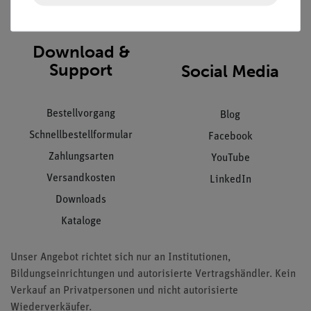
AGB
Download &
Support
Social Media
Bestellvorgang
Blog
Schnellbestellformular
Facebook
Zahlungsarten
YouTube
Versandkosten
LinkedIn
Downloads
Kataloge
Unser Angebot richtet sich nur an Institutionen,
Bildungseinrichtungen und autorisierte Vertragshändler. Kein
Verkauf an Privatpersonen und nicht autorisierte
Wiederverkäufer.