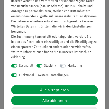
unserer Website und verarbeiten personenbezogene Daten
von Besucher:innen (z.B. IP-Adresse), um z.B. Inhalte und
Vorteile
Anzeigen zu personalisieren, Medien von Drittanbietern
einzubinden oder Zugriffe auf unsere Website zu analysieren.
minimale Vorbereitungszeit
Die Datenverarbeitung erfolgt erst durch gesetzte Cookies.
lichtstarke Halogenleuchte
Wir teilen Daten mit Dritten, die wir in den Einstellungen
einfaches Lehren durch Einsatz der Demo-Tafel Physik
benennen.
Die Zustimmung kann erteilt oder abgelehnt werden. Sie
ideale Ergänzung zu analogen Schülerversuchen durch
haben das Recht, nicht einzuwilligen und die Einwilligung zu
direkt vergleichbare Geräte
einem späteren Zeitpunkt zu ändern oder zu widerrufen.
Weitere Informationen finden Sie in unserer
Daten­schutz­
erklärung
.
Lieferumfang
Essenziell
Statistik
Marketing
Funktional
Weitere Einstellungen
Media / Downloads
Alle akzeptieren
Versandkostenfrei ab 300,- €
Alle ablehnen