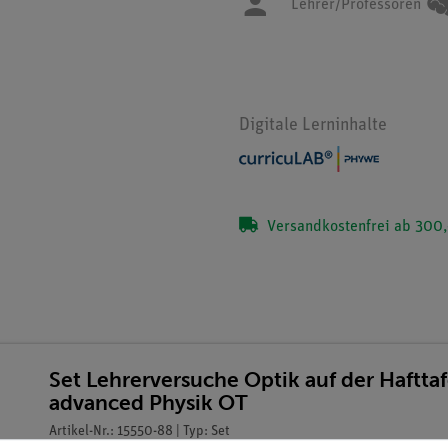
Lehrer/Professoren
Digitale Lerninhalte
Versandkostenfrei ab 300,
Set Lehrerversuche Optik auf der Haftta
advanced Physik OT
Artikel-Nr.: 15550-88 | Typ: Set