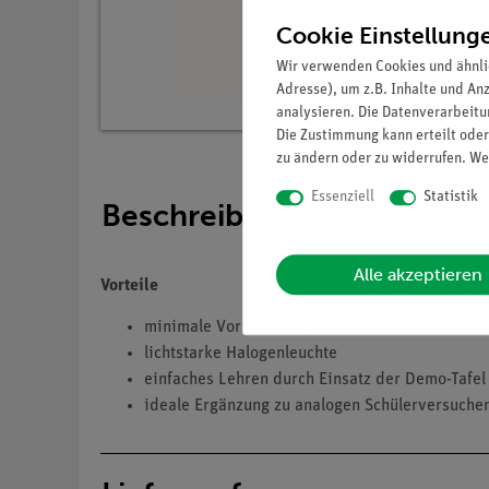
Cookie Einstellung
Wir verwenden Cookies und ähnli
Adresse), um z.B. Inhalte und An
analysieren. Die Datenverarbeitun
Die Zustimmung kann erteilt oder
zu ändern oder zu widerrufen. We
Essenziell
Statistik
Beschreibung
Alle akzeptieren
Vorteile
minimale Vorbereitungszeit
lichtstarke Halogenleuchte
einfaches Lehren durch Einsatz der Demo-Tafel
ideale Ergänzung zu analogen Schülerversuchen