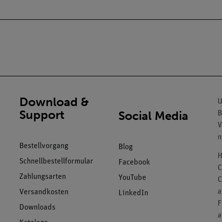
Download &
U
Support
Social Media
B
V
n
Bestellvorgang
Blog
H
Schnellbestellformular
Facebook
C
Zahlungsarten
YouTube
C
a
Versandkosten
LinkedIn
F
Downloads
a