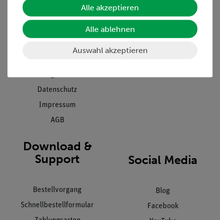
Alle akzeptieren
Projekte und Lösungen
Beratung & Showroom
Alle ablehnen
Presse
Inventarisierungs- &
Einräumservice
Stellenangebote
Auswahl akzeptieren
Inbetriebnahme & Schulungen
Kontakt
Kundendienst
Hinweisgeberschutz
Datenschutz
Impressum
AGB
Download &
Support
Social Media
Bestellvorgang
Blog
Schnellbestellformular
Facebook