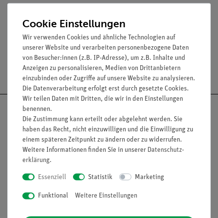
Brennweiten: 26,5 cm und 35,5 cm.
Durchmesser: 18 cm, Dicke: 5,5 cm, Tiefe: 1,5 cm
Cookie Einstellungen
Wir verwenden Cookies und ähnliche Technologien auf
unserer Website und verarbeiten personenbezogene Daten
von Besucher:innen (z.B. IP-Adresse), um z.B. Inhalte und
Versandkostenfrei ab 300,- €
Anzeigen zu personalisieren, Medien von Drittanbietern
einzubinden oder Zugriffe auf unsere Website zu analysieren.
Die Datenverarbeitung erfolgt erst durch gesetzte Cookies.
Wir teilen Daten mit Dritten, die wir in den Einstellungen
benennen.
Die Zustimmung kann erteilt oder abgelehnt werden. Sie
haben das Recht, nicht einzuwilligen und die Einwilligung zu
Nach oben
einem späteren Zeitpunkt zu ändern oder zu widerrufen.
Weitere Informationen finden Sie in unserer
Daten­schutz­
erklärung
.
Essenziell
Statistik
Marketing
Informationen
Service
Funktional
Weitere Einstellungen
Unternehmen
Übersicht Service