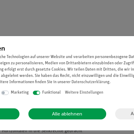
en
che Technologien auf unserer Website und verarbeiten personenbezogene Date
zeigen zu personalisieren, Medien von Drittanbietern einzubinden oder Zugrif
g erfolgt erst durch gesetzte Cookies. Wir teilen Daten mit Dritten, die wir 
 abgelehnt werden. Sie haben das Recht, nicht einzuwilligen und die Einwill
itere Informationen finden Sie in unserer
Daten­schutz­erklärung
.
ste Rolle bei dem Verrichten mechanischer Arbeit hat und welcher
Marketing
Funktional
Weitere Einstellungen
A
Alle ablehnen
 Horizontalen in die Senkrechte gebracht