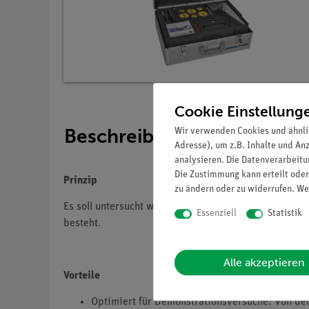
Cookie Einstellung
Beschreibung
Wir verwenden Cookies und ähnli
Adresse), um z.B. Inhalte und An
analysieren. Die Datenverarbeitun
Die Zustimmung kann erteilt oder
Prinzip
zu ändern oder zu widerrufen. We
Es soll untersucht werden, welche Vorteile eine fe
Essenziell
Statistik
besteht.
Alle akzeptieren
Vorteile
Optimiert für Demonstrationsversuche: Von der