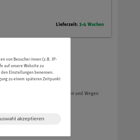
Lieferzeit:
3-4 Wochen
n von Besucher:innen (z.B. IP-
fe auf unsere Website zu
in den Einstellungen benennen.
igung zu einem späteren Zeitpunkt
 Zusammenhang dabei zwischen Kräften und Wegen
uswahl akzeptieren