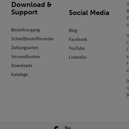
Download &
U
Support
Social Media
B
V
n
Bestellvorgang
Blog
H
Schnellbestellformular
Facebook
C
Zahlungsarten
YouTube
C
a
Versandkosten
LinkedIn
F
Downloads
a
Kataloge
D
i
B