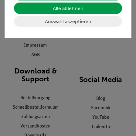
Einräumservice
Alle ablehnen
Stellenangebote
Inbetriebnahme & Schulungen
Kontakt
Auswahl akzeptieren
Kundendienst
Hinweisgeberschutz
Datenschutz
Impressum
AGB
Download &
Support
Social Media
Bestellvorgang
Blog
Schnellbestellformular
Facebook
Zahlungsarten
YouTube
Versandkosten
LinkedIn
Downloads