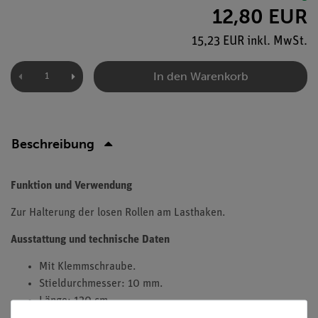
12,80 EUR
15,23 EUR inkl. MwSt.
In den Warenkorb
Beschreibung
Funktion und Verwendung
Zur Halterung der losen Rollen am Lasthaken.
Ausstattung und technische Daten
Mit Klemmschraube.
Stieldurchmesser: 10 mm.
Länge: 120 cm.