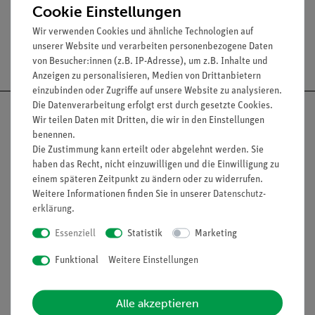
Cookie Einstellungen
Wir verwenden Cookies und ähnliche Technologien auf
unserer Website und verarbeiten personenbezogene Daten
Versandkostenfrei ab 300,- €
von Besucher:innen (z.B. IP-Adresse), um z.B. Inhalte und
Anzeigen zu personalisieren, Medien von Drittanbietern
einzubinden oder Zugriffe auf unsere Website zu analysieren.
Die Datenverarbeitung erfolgt erst durch gesetzte Cookies.
Wir teilen Daten mit Dritten, die wir in den Einstellungen
benennen.
Die Zustimmung kann erteilt oder abgelehnt werden. Sie
Nach oben
haben das Recht, nicht einzuwilligen und die Einwilligung zu
einem späteren Zeitpunkt zu ändern oder zu widerrufen.
Weitere Informationen finden Sie in unserer
Daten­schutz­
erklärung
.
Informationen
Service
Essenziell
Statistik
Marketing
Funktional
Weitere Einstellungen
Unternehmen
Übersicht Service
Projekte und Lösungen
Beratung & Showroom
Alle akzeptieren
Presse
Inventarisierungs- &