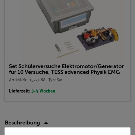
Set Schülerversuche Elektromotor/Generator
für 10 Versuche, TESS advanced Physik EMG
Artikel-Nr.: 15221-88 | Typ: Set
Lieferzeit:
3-4 Wochen
Beschreibung