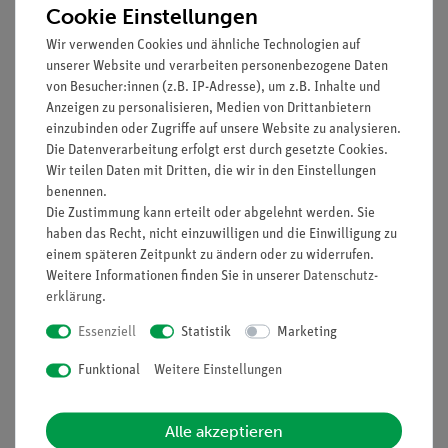
Cookie Einstellungen
Prinzip
Wir verwenden Cookies und ähnliche Technologien auf
Der Versuch soll den Schülern das Prinzip eines
unserer Website und verarbeiten personenbezogene Daten
stromerzeugenden Generators anhand von drei Beispielen
von Besucher:innen (z.B. IP-Adresse), um z.B. Inhalte und
darlegen.
Anzeigen zu personalisieren, Medien von Drittanbietern
einzubinden oder Zugriffe auf unsere Website zu analysieren.
Vorteile
Die Datenverarbeitung erfolgt erst durch gesetzte Cookies.
Wir teilen Daten mit Dritten, die wir in den Einstellungen
Einfaches Design aller Komponenten, so dass die
benennen.
Schüler leicht deren Funktion erkennen können
Die Zustimmung kann erteilt oder abgelehnt werden. Sie
Die Funktionsmodelle können sukzessiv aufgebaut
haben das Recht, nicht einzuwilligen und die Einwilligung zu
werden, dadurch sind die funktionellen Beziehungen
einem späteren Zeitpunkt zu ändern oder zu widerrufen.
Weitere Informationen finden Sie in unserer
Daten­schutz­
der Einzelkomponenten untereinander gut zu verstehen.
erklärung
.
Kein Werkzeug nötig
Essenziell
Statistik
Marketing
Funktional
Weitere Einstellungen
Lieferumfang
Alle akzeptieren
Media / Downloads