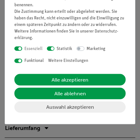
Beispielmikroskopiebild
benennen.
Die Zustimmung kann erteilt oder abgelehnt werden. Sie
Besonders geignet bei knapper Zeitplanung, da
haben das Recht, nicht einzuwilligen und die Einwilligung zu
minimale Vorbereitungszeit
einem späteren Zeitpunkt zu ändern oder zu widerrufen.
Dazu passendes Mikroskopie-Set enthält alles für die
Weitere Informationen finden Sie in unserer
Daten­schutz­
Mikroskopie notwendige Zubehör
erklärung
.
Dazu passende Multimediainhalte erhältlich mit
Essenziell
Statistik
Marketing
unterrichtsbegleitenden Materialien
Funktional
Weitere Einstellungen
Notwendiges Zubehör
Zur Durchführung dieses Versuchs wird eine Waage benötigt:
Alle akzeptieren
Präzisionswaage, Sartorius ENTRIS® II, 820 g : 10 mg
(49303-99)
Alle ablehnen
Auswahl akzeptieren
Lieferumfang