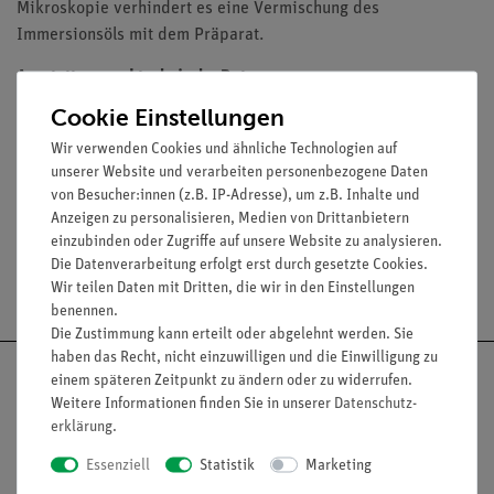
Mikroskopie verhindert es eine Vermischung des
Immersionsöls mit dem Präparat.
Ausstattung und technische Daten
Cookie Einstellungen
Dicke: ca 0,13 mm
Maße (mm): 18 x 18
Wir verwenden Cookies und ähnliche Technologien auf
unserer Website und verarbeiten personenbezogene Daten
Inhalt: 50 Stück
von Besucher:innen (z.B. IP-Adresse), um z.B. Inhalte und
Anzeigen zu personalisieren, Medien von Drittanbietern
einzubinden oder Zugriffe auf unsere Website zu analysieren.
Die Datenverarbeitung erfolgt erst durch gesetzte Cookies.
Versandkostenfrei ab 300,- €
Wir teilen Daten mit Dritten, die wir in den Einstellungen
benennen.
Die Zustimmung kann erteilt oder abgelehnt werden. Sie
haben das Recht, nicht einzuwilligen und die Einwilligung zu
einem späteren Zeitpunkt zu ändern oder zu widerrufen.
Weitere Informationen finden Sie in unserer
Daten­schutz­
erklärung
.
Nach oben
Essenziell
Statistik
Marketing