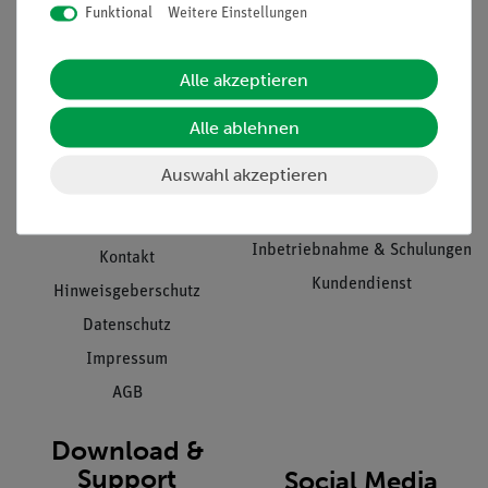
Funktional
Weitere Einstellungen
Informationen
Service
Alle akzeptieren
Unternehmen
Übersicht Service
Alle ablehnen
Projekte und Lösungen
Beratung & Showroom
Auswahl akzeptieren
Presse
Inventarisierungs- &
Einräumservice
Stellenangebote
Inbetriebnahme & Schulungen
Kontakt
Kundendienst
Hinweisgeberschutz
Datenschutz
Impressum
AGB
Download &
Support
Social Media