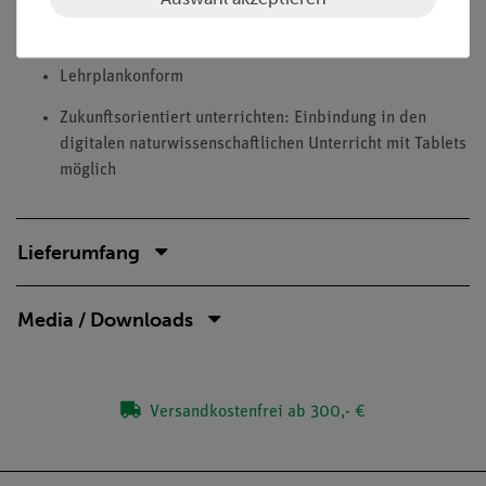
Darstellung der abgedeckten prozessbezogenen sowie
inhaltsbezogenen Kompetenzen direkt beim Versuch
Lehrplankonform
Zukunftsorientiert unterrichten: Einbindung in den
digitalen naturwissenschaftlichen Unterricht mit Tablets
möglich
Lieferumfang
Media / Downloads
Versandkostenfrei ab 300,- €