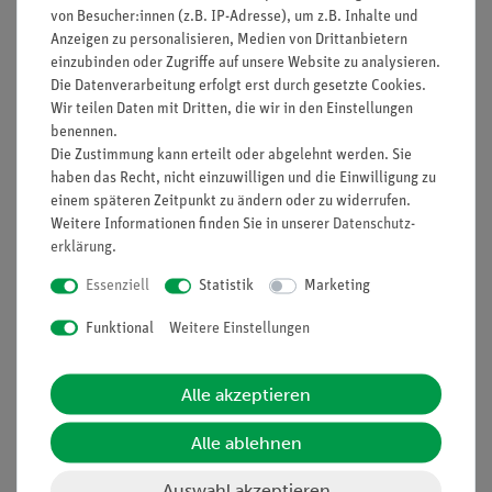
von Besucher:innen (z.B. IP-Adresse), um z.B. Inhalte und
Anzeigen zu personalisieren, Medien von Drittanbietern
Prinzip
einzubinden oder Zugriffe auf unsere Website zu analysieren.
Die Datenverarbeitung erfolgt erst durch gesetzte Cookies.
Die Schülerinnen und Schüler untersuchen das Verhalten von
Wir teilen Daten mit Dritten, die wir in den Einstellungen
zwei Glühlampen in einem Stromkreis bei Reihen- und
benennen.
Parallelschaltung. Dabei stellen sie fest, dass in der
Die Zustimmung kann erteilt oder abgelehnt werden. Sie
Reihenschaltung alle Verbraucher intakt sein müssen,
haben das Recht, nicht einzuwilligen und die Einwilligung zu
während in der Parallelschaltung beim Ausfall eines
einem späteren Zeitpunkt zu ändern oder zu widerrufen.
Verbrauchers die anderen davon nicht betroffen sind. Sie
Weitere Informationen finden Sie in unserer
Daten­schutz­
ziehen daraus den Schluss, dass der Aufbau einer Schaltung
erklärung
.
wesentlichen Einfluss auf das Verhalten der Verbraucher hat
Essenziell
Statistik
Marketing
und dass beide Schaltungen je nach Einsatzzweck
unterschiedliche Vor- und Nachteile haben.
Funktional
Weitere Einstellungen
Vorteile
Alle akzeptieren
Besonders leicht verständliche und didaktisch
aufbereitete Versuchsbeschreibung (Eingangsfrage,
Alle ablehnen
Alltagsbezug etc.)
Auswahl akzeptieren