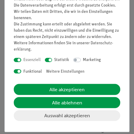
Prinzip
Die Datenverarbeitung erfolgt erst durch gesetzte Cookies.
Wir teilen Daten mit Dritten, die wir in den Einstellungen
Die Schülerinnen und Schüler untersuchen verschiedene
benennen.
Festkörper sowie Flüssigkeiten auf ihre elektrische
Die Zustimmung kann erteilt oder abgelehnt werden. Sie
Leitfähigkeit. Dabei beobachten sie, dass einige Materialien
haben das Recht, nicht einzuwilligen und die Einwilligung zu
den Strom leiten und andere nicht. Sie ziehen daraus den
einem späteren Zeitpunkt zu ändern oder zu widerrufen.
Weitere Informationen finden Sie in unserer
Daten­schutz­
Schluss, dass die elektrische Leitfähigkeit materialabhängig
erklärung
.
ist. Darüber hinaus beobachten sie, dass nichtleitende
Flüssigkeiten durch darin gelöste Stoffe leitend werden
Essenziell
Statistik
Marketing
können.
Funktional
Weitere Einstellungen
Vorteile
Besonders leicht verständliche und didaktisch
Alle akzeptieren
aufbereitete Versuchsbeschreibung (Eingangsfrage,
Alltagsbezug etc.)
Alle ablehnen
Darstellung der abgedeckten prozessbezogenen sowie
Auswahl akzeptieren
inhaltsbezogenen Kompetenzen direkt beim Versuch
Lehrplankonform
Zukunftsorientiert unterrichten: Einbindung in den