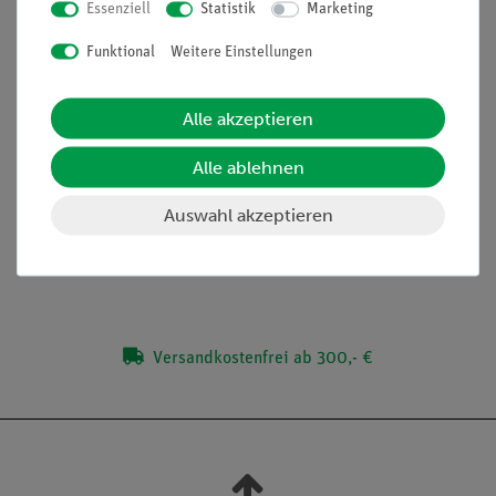
minimale Vorbereitungszeit
Essenziell
Statistik
Marketing
Dazu passendes Mikroskopie-Set enthält alles für die
Funktional
Weitere Einstellungen
Mikroskopie notwendige Zubehör
Dazu passende Multimediainhalte erhältlich mit
unterrichtsbegleitenden Materialien
Alle akzeptieren
Alle ablehnen
Lieferumfang
Auswahl akzeptieren
Media / Downloads
Versandkostenfrei ab 300,- €