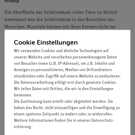
Prinzip
Die Oberfläche der Schleimhäute vieler Tiere ist ähnlich
bewimpert wie die Schleimhäute in den Bronchien des
Menschen. Muscheln können mit ihren Kiemen nicht nur
atmen, sondern sich auch ernähren. Mit Hilfe der Wimpern auf
Cookie Einstellungen
der Oberfläche der Kiemen wird ein Wasserstrom erzeugt. Die
verdaulichen Partikel des Wassers werden vom Schleim
Wir verwenden Cookies und ähnliche Technologien auf
aufgenommen und zum Mund geführt. Die Muscheln erlangen
unserer Website und verarbeiten personenbezogene Daten
so eine große Bedeutung als Filtrierer des Wassers.
von Besucher:innen (z.B. IP-Adresse), um z.B. Inhalte und
Anzeigen zu personalisieren, Medien von Drittanbietern
Vorteile
einzubinden oder Zugriffe auf unsere Website zu analysieren.
Die Datenverarbeitung erfolgt erst durch gesetzte Cookies.
Versuch ist Teil einer Komplettlösung mit insgesamt 50
Wir teilen Daten mit Dritten, die wir in den Einstellungen
Versuchen für alle Mikroskopanwendungen
benennen.
Mit Schülerarbeitsblatt, das für alle Klassenstufen
Die Zustimmung kann erteilt oder abgelehnt werden. Sie
geeignet ist
haben das Recht, nicht einzuwilligen und die Einwilligung zu
einem späteren Zeitpunkt zu ändern oder zu widerrufen.
Mit detaillierten Lehrerinformationen, inkl.
Weitere Informationen finden Sie in unserer
Daten­schutz­
Beispielmikroskopiebild
erklärung
.
Besonders geignet bei knapper Zeitplanung, da