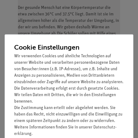
Der gesunde Mensch hat eine Körpertemperatur die
etwa zwischen 36°C und 37.5°C liegt. Damit ist sie im
allgemeinen höher als die Temperatur der Umgebung, in
der wir uns befinden. Wir geben deshalb Wärme an
unsere Umgebung ab.Die Schüler sollen mit Hilfe eines
Fieberthermometers über einen längeren Zeitraum, am
Cookie Einstellungen
besten über einen ganzen Tag, stündlich ihre
Körpertemperatur bestimmen.
Wir verwenden Cookies und ähnliche Technologien auf
unserer Website und verarbeiten personenbezogene Daten
Vorteile
von Besucher:innen (z.B. IP-Adresse), um z.B. Inhalte und
Anzeigen zu personalisieren, Medien von Drittanbietern
Versuch ist Teil einer Komplettlösung mit
einzubinden oder Zugriffe auf unsere Website zu analysieren.
insgesamt 44 Versuchen in Pflanzenkunde,
Die Datenverarbeitung erfolgt erst durch gesetzte Cookies.
Fortpflanzung, Boden, Nährstoffe und Verdauung,
Wir teilen Daten mit Dritten, die wir in den Einstellungen
Sinne, Physiologie.
benennen.
Mit Schülerarbeitsblatt, das für alle
Die Zustimmung kann erteilt oder abgelehnt werden. Sie
Klassenstufen geeignet ist.
haben das Recht, nicht einzuwilligen und die Einwilligung zu
einem späteren Zeitpunkt zu ändern oder zu widerrufen.
Mit detaillierten Lehrerinformation.
Weitere Informationen finden Sie in unserer
Daten­schutz­
erklärung
.
Besonders geeignet bei knapper Zeitplanung, da