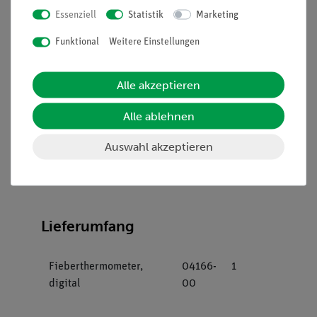
minimale Vorbereitungszeit.
Essenziell
Statistik
Marketing
Dazu passendes Biologie-Set enthält alles für die
Funktional
Weitere Einstellungen
Durchführung des Versuchs notwendige Zubehör.
Aufgaben
Alle akzeptieren
Weise die Wärmeabgabe - die Wärmestrahlung - unseres
Alle ablehnen
Körpers nach. Beobachte die Schwankungen unserer
Körperwärme im Verlauf eines Tages.
Auswahl akzeptieren
Lieferumfang
Fieberthermometer,
04166-
1
digital
00