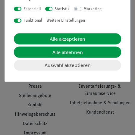
Essenziell
Statistik
Marketing
Nach oben
Funktional
Weitere Einstellungen
Alle akzeptieren
Informationen
Service
Alle ablehnen
Auswahl akzeptieren
Unternehmen
Übersicht Service
Projekte und Lösungen
Beratung & Showroom
Presse
Inventarisierungs- &
Einräumservice
Stellenangebote
Inbetriebnahme & Schulungen
Kontakt
Kundendienst
Hinweisgeberschutz
Datenschutz
Impressum