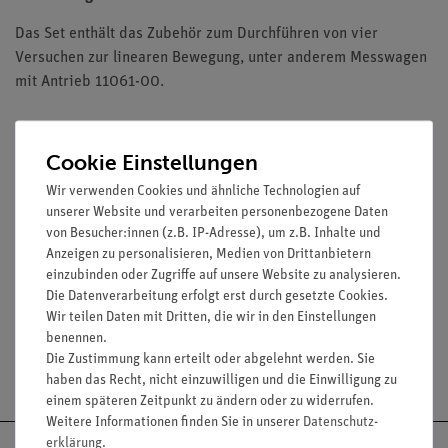
Das Set enthält das Zubehör zum Durchführen von vier
Versuchen zur linearen Bewegung, unter anderem Messwagen
mit Antrieb 11061-00.
Versuche
Cookie Einstellungen
Wir verwenden Cookies und ähnliche Technologien auf
unserer Website und verarbeiten personenbezogene Daten
Lieferumfang
von Besucher:innen (z.B. IP-Adresse), um z.B. Inhalte und
Anzeigen zu personalisieren, Medien von Drittanbietern
einzubinden oder Zugriffe auf unsere Website zu analysieren.
Media / Downloads
Die Datenverarbeitung erfolgt erst durch gesetzte Cookies.
Wir teilen Daten mit Dritten, die wir in den Einstellungen
benennen.
Die Zustimmung kann erteilt oder abgelehnt werden. Sie
Versandkostenfrei ab 300,- €
haben das Recht, nicht einzuwilligen und die Einwilligung zu
einem späteren Zeitpunkt zu ändern oder zu widerrufen.
Weitere Informationen finden Sie in unserer
Daten­schutz­
erklärung
.