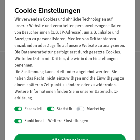
Lieferumfang
Cookie Einstellungen
Wir verwenden Cookies und ähnliche Technologien auf
unserer Website und verarbeiten personenbezogene Daten
von Besucher:innen (z.B. IP-Adresse), um z.B. Inhalte und
Versandkostenfrei ab 300,- €
Anzeigen zu personalisieren, Medien von Drittanbietern
einzubinden oder Zugriffe auf unsere Website zu analysieren.
Die Datenverarbeitung erfolgt erst durch gesetzte Cookies.
Wir teilen Daten mit Dritten, die wir in den Einstellungen
benennen.
Die Zustimmung kann erteilt oder abgelehnt werden. Sie
haben das Recht, nicht einzuwilligen und die Einwilligung zu
Nach oben
einem späteren Zeitpunkt zu ändern oder zu widerrufen.
Weitere Informationen finden Sie in unserer
Daten­schutz­
erklärung
.
Informationen
Service
Essenziell
Statistik
Marketing
Funktional
Weitere Einstellungen
Unternehmen
Übersicht Service
Projekte und Lösungen
Beratung & Showroom
Alle akzeptieren