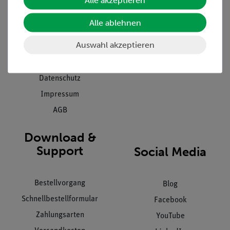
Presse
Inventarisierungs- &
Alle ablehnen
Einräumservice
Stellenangebote
Inbetriebnahme & Schulungen
Auswahl akzeptieren
Kontakt
Kundendienst
Hinweisgeberschutz
Datenschutz
Impressum
AGB
Download &
Support
Social Media
Bestellvorgang
Blog
Schnellbestellformular
Facebook
Zahlungsarten
YouTube