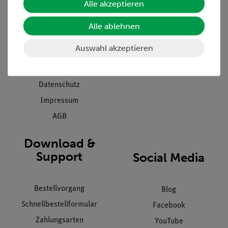
Alle akzeptieren
Projekte und Lösungen
Beratung & Showroom
Presse
Inventarisierungs- &
Alle ablehnen
Einräumservice
Stellenangebote
Auswahl akzeptieren
Inbetriebnahme & Schulungen
Kontakt
Kundendienst
Hinweisgeberschutz
Datenschutz
Impressum
AGB
Download &
Support
Social Media
Bestellvorgang
Blog
Schnellbestellformular
Facebook
Zahlungsarten
YouTube