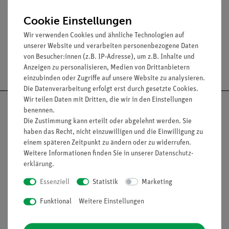
Lieferumfang
Cookie Einstellungen
Wir verwenden Cookies und ähnliche Technologien auf
unserer Website und verarbeiten personenbezogene Daten
von Besucher:innen (z.B. IP-Adresse), um z.B. Inhalte und
Versandkostenfrei ab 300,- €
Anzeigen zu personalisieren, Medien von Drittanbietern
einzubinden oder Zugriffe auf unsere Website zu analysieren.
Die Datenverarbeitung erfolgt erst durch gesetzte Cookies.
Wir teilen Daten mit Dritten, die wir in den Einstellungen
benennen.
Die Zustimmung kann erteilt oder abgelehnt werden. Sie
haben das Recht, nicht einzuwilligen und die Einwilligung zu
Nach oben
einem späteren Zeitpunkt zu ändern oder zu widerrufen.
Weitere Informationen finden Sie in unserer
Daten­schutz­
erklärung
.
Essenziell
Statistik
Marketing
Informationen
Service
Funktional
Weitere Einstellungen
Unternehmen
Übersicht Service