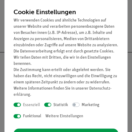
Lieferumfang
Cookie Einstellungen
Wir verwenden Cookies und ähnliche Technologien auf
unserer Website und verarbeiten personenbezogene Daten
von Besucher:innen (z.B. IP-Adresse), um z.B. Inhalte und
Versandkostenfrei ab 300,- €
Anzeigen zu personalisieren, Medien von Drittanbietern
einzubinden oder Zugriffe auf unsere Website zu analysieren.
Die Datenverarbeitung erfolgt erst durch gesetzte Cookies.
Wir teilen Daten mit Dritten, die wir in den Einstellungen
benennen.
Die Zustimmung kann erteilt oder abgelehnt werden. Sie
haben das Recht, nicht einzuwilligen und die Einwilligung zu
Nach oben
einem späteren Zeitpunkt zu ändern oder zu widerrufen.
Weitere Informationen finden Sie in unserer
Daten­schutz­
erklärung
.
Essenziell
Statistik
Marketing
Informationen
Service
Funktional
Weitere Einstellungen
Unternehmen
Übersicht Service