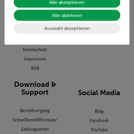
Alle akzeptieren
Projekte und Lösungen
Beratung & Showroom
Presse
Inventarisierungs- &
Alle ablehnen
Einräumservice
Stellenangebote
Auswahl akzeptieren
Inbetriebnahme & Schulungen
Kontakt
Kundendienst
Hinweisgeberschutz
Datenschutz
Impressum
AGB
Download &
Support
Social Media
Bestellvorgang
Blog
Schnellbestellformular
Facebook
Zahlungsarten
YouTube