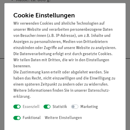
Masse: ca. 800 g.
Maße (mm): 45 x 45 x 57.
Cookie Einstellungen
Durchmesser der Bohrung: 12 mm.
Wir verwenden Cookies und ähnliche Technologien auf
unserer Website und verarbeiten personenbezogene Daten
von Besucher:innen (z.B. IP-Adresse), um z.B. Inhalte und
Anzeigen zu personalisieren, Medien von Drittanbietern
Versandkostenfrei ab 300,- €
einzubinden oder Zugriffe auf unsere Website zu analysieren.
Die Datenverarbeitung erfolgt erst durch gesetzte Cookies.
Wir teilen Daten mit Dritten, die wir in den Einstellungen
benennen.
Die Zustimmung kann erteilt oder abgelehnt werden. Sie
haben das Recht, nicht einzuwilligen und die Einwilligung zu
einem späteren Zeitpunkt zu ändern oder zu widerrufen.
Nach oben
Weitere Informationen finden Sie in unserer
Daten­schutz­
erklärung
.
Essenziell
Statistik
Marketing
Informationen
Service
Funktional
Weitere Einstellungen