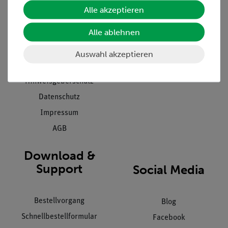
Unternehmen
Übersicht Service
Alle akzeptieren
Projekte und Lösungen
Beratung & Showroom
Alle ablehnen
Presse
Inventarisierungs- &
Einräumservice
Stellenangebote
Auswahl akzeptieren
Inbetriebnahme & Schulungen
Kontakt
Kundendienst
Hinweisgeberschutz
Datenschutz
Impressum
AGB
Download &
Support
Social Media
Bestellvorgang
Blog
Schnellbestellformular
Facebook