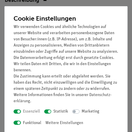
Cookie Einstellungen
Prinzip
Wir verwenden Cookies und ähnliche Technologien auf
Die Schüler erkennen, dass beim Zerteilen eines Magneten in
unserer Website und verarbeiten personenbezogene Daten
zwei Stücke stets wieder Magnete mit Nord- und Südpol
von Besucher:innen (z.B. IP-Adresse), um z.B. Inhalte und
entstehen. Es lassen sich keine magnetischen Einzelpole
Anzeigen zu personalisieren, Medien von Drittanbietern
herstellen.
einzubinden oder Zugriffe auf unsere Website zu analysieren.
Die Datenverarbeitung erfolgt erst durch gesetzte Cookies.
Vorteile
Wir teilen Daten mit Dritten, die wir in den Einstellungen
benennen.
Schneller und einfacher Versuch zum qualitativen Verständnis
Die Zustimmung kann erteilt oder abgelehnt werden. Sie
magnetischer Phänomene
haben das Recht, nicht einzuwilligen und die Einwilligung zu
einem späteren Zeitpunkt zu ändern oder zu widerrufen.
Aufgaben
Weitere Informationen finden Sie in unserer
Daten­schutz­
erklärung
.
Gibt es Magnete mit nur einem Pol? Untersuche, ob sich durch
Teilung eines Magneten zwei Magnete herstellen lassen, die
Essenziell
Statistik
Marketing
jeweils nur einen Pol besitzen.
Funktional
Weitere Einstellungen