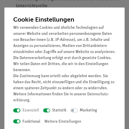
Unterrichtsreihe
Experimentierliteratur für Schüler und Lehrer erhältlich:
Cookie Einstellungen
Minimale Vorbereitungszeit
Wir verwenden Cookies und ähnliche Technologien auf
Gefährdungsbeurteilung für Schüler und Lehrer
unserer Website und verarbeiten personenbezogene Daten
erhältlich
von Besucher:innen (z.B. IP-Adresse), um z.B. Inhalte und
Einfaches Lehren und effizientes Lernen beim Einsatz
Anzeigen zu personalisieren, Medien von Drittanbietern
der verfügbaren interaktiven Experimentier-Literatur
einzubinden oder Zugriffe auf unsere Website zu analysieren.
Die Datenverarbeitung erfolgt erst durch gesetzte Cookies.
Wir teilen Daten mit Dritten, die wir in den Einstellungen
benennen.
Die Zustimmung kann erteilt oder abgelehnt werden. Sie
haben das Recht, nicht einzuwilligen und die Einwilligung zu
Sicherheitshinweis
einem späteren Zeitpunkt zu ändern oder zu widerrufen.
Weitere Informationen finden Sie in unserer
Daten­schutz­
Aufgrund aktueller Sicherheitsvorschriften (RISU) kann dieser
erklärung
.
Versuch nicht von Schülern ausgeführt werden, da sie dabei
mit Substanzen experimentieren müssten, für die ein
Essenziell
Statistik
Marketing
Tätigkeitsverbot für Schüler besteht.
Funktional
Weitere Einstellungen