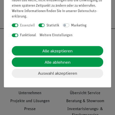
haben das Recht, nicht einzuwilligen und die Einwilligung zu
einem späteren Zeitpunkt zu ändern oder zu widerrufen.
Weitere Informationen finden Sie in unserer
Daten­schutz­
Versandkostenfrei ab 300,- €
erklärung
.
Essenziell
Statistik
Marketing
Funktional
Weitere Einstellungen
Alle akzeptieren
Nach oben
Alle ablehnen
Auswahl akzeptieren
Informationen
Service
Unternehmen
Übersicht Service
Projekte und Lösungen
Beratung & Showroom
Presse
Inventarisierungs- &