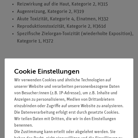
Reizwirkung auf die Haut, Kategorie 2, H315
Augenreizung, Kategorie 2, H319
Akute Toxizität, Kategorie 4, Einatmen, H332
Reproduktionstoxizität, Kategorie 2, H361d
Spezifische Zielorgan-Toxizität (wiederholte Exposition),
Kategorie 1, H372
HINWEIS: Bitte beachten sie, dass wir keine Chemikalien an
Cookie Einstellungen
Privatpersonen verkaufen. Lt. ChemVerbotsV geben wir
Chemikalien nur an Wiederverkäufer, berufsmässige
Wir verwenden Cookies und ähnliche Technologien auf
unserer Website und verarbeiten personenbezogene Daten
Verwender und öffentliche Forschungs- Untersuchungs und
von Besucher:innen (z.B. IP-Adresse), um z.B. Inhalte und
Lehranstalten ab.
Anzeigen zu personalisieren, Medien von Drittanbietern
einzubinden oder Zugriffe auf unsere Website zu analysieren.
Die Datenverarbeitung erfolgt erst durch gesetzte Cookies.
Wir teilen Daten mit Dritten, die wir in den Einstellungen
benennen.
Media / Downloads
Die Zustimmung kann erteilt oder abgelehnt werden. Sie