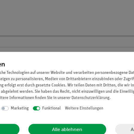
Digitalset Schülerversuche Wärme 1 für
en
Physik WE-1
che Technologien auf unserer Website und verarbeiten personenbezogene Date
Artikel-Nr.: 25274-88D | Typ: Set
zeigen zu personalisieren, Medien von Drittanbietern einzubinden oder Zugrif
g erfolgt erst durch gesetzte Cookies. Wir teilen Daten mit Dritten, die wir 
 abgelehnt werden. Sie haben das Recht, nicht einzuwilligen und die Einwill
itere Informationen finden Sie in unserer
Daten­schutz­erklärung
.
Marketing
Funktional
Weitere Einstellungen
A
Alle ablehnen