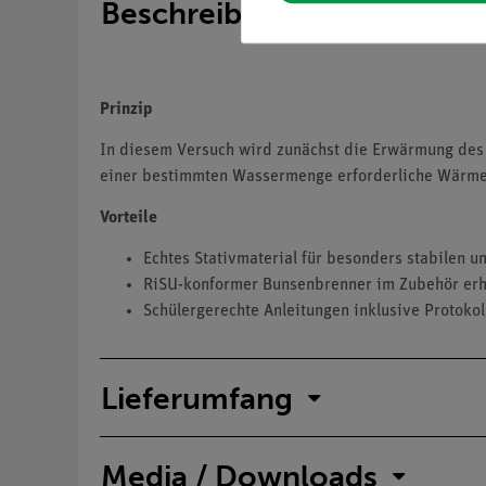
Beschreibung
Prinzip
In diesem Versuch wird zunächst die Erwärmung des
einer bestimmten Wassermenge erforderliche Wärm
Vorteile
Echtes Stativmaterial für besonders stabilen u
RiSU-konformer Bunsenbrenner im Zubehör erhä
Schülergerechte Anleitungen inklusive Protokol
Lieferumfang
Media / Downloads