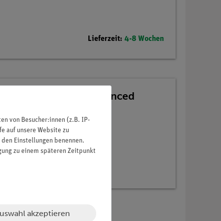
Lieferzeit:
4-8 Wochen
 21 Versuche, TESS advanced
n von Besucher:innen (z.B. IP-
fe auf unsere Website zu
in den Einstellungen benennen.
igung zu einem späteren Zeitpunkt
uswahl akzeptieren