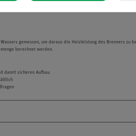
 Wassers gemessen, um daraus die Heizleistung des Brenners zu 
emenge berechnet werden.
nd damit sicheren Aufbau
ltlich
lfragen