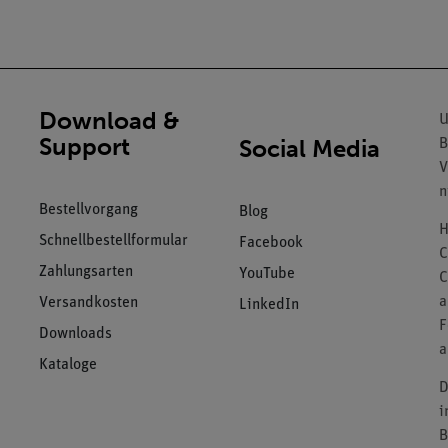
Download &
U
Support
Social Media
B
V
n
Bestellvorgang
Blog
H
Schnellbestellformular
Facebook
C
Zahlungsarten
YouTube
C
a
Versandkosten
LinkedIn
F
Downloads
a
Kataloge
D
i
B