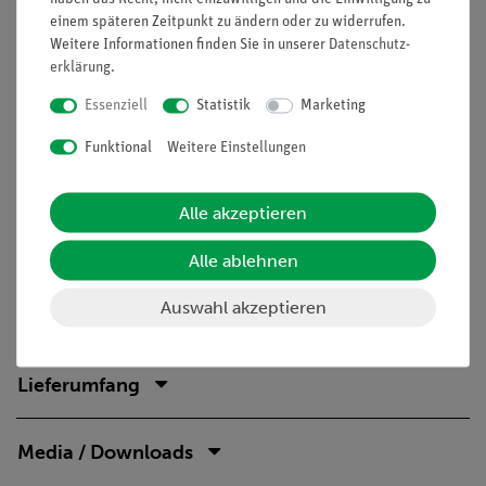
einem späteren Zeitpunkt zu ändern oder zu widerrufen.
In diesem Versuch wird zunächst die Erwärmung des Wassers
Weitere Informationen finden Sie in unserer
Daten­schutz­
gemessen, um daraus die Heizleistung des Brenners zu
erklärung
.
bestimmen. Damit kann dann die zum Verdampfen einer
Essenziell
Statistik
Marketing
bestimmten Wassermenge erforderliche Wärmemenge
berechnet werden.
Funktional
Weitere Einstellungen
Vorteile
Alle akzeptieren
Echtes Stativmaterial für besonders stabilen und damit
sicheren Aufbau
Alle ablehnen
RiSU-konformer Bunsenbrenner im Zubehör erhältlich
Schülergerechte Anleitungen inklusive Protokollfragen
Auswahl akzeptieren
Lieferumfang
Media / Downloads