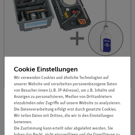
Digitalset Schülerversuche Wärme 1 für 21
Versuche, TESS advanced Physik WE-1
Cookie Einstellungen
Artikel-Nr.: 25274-88D | Typ: Set
Wir verwenden Cookies und ähnliche Technologien auf
unserer Website und verarbeiten personenbezogene Daten
von Besucher:innen (z.B. IP-Adresse), um z.B. Inhalte und
Anzeigen zu personalisieren, Medien von Drittanbietern
einzubinden oder Zugriffe auf unsere Website zu analysieren.
Beschreibung
Die Datenverarbeitung erfolgt erst durch gesetzte Cookies.
Wir teilen Daten mit Dritten, die wir in den Einstellungen
benennen.
Die Zustimmung kann erteilt oder abgelehnt werden. Sie
Prinzip
haben das Recht, nicht einzuwilligen und die Einwilligung zu