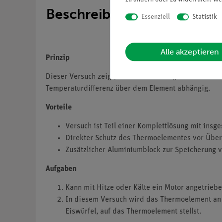
Beschreibung
Essenziell
Statistik
Alle akzeptieren
Prinzip
Dieser Versuch zeigt, dass ein Thermogenerator mit
Temperaturdifferenz über dem Element abhängig.
Vorteile
Versuch ist Teil einer Komplettlösung mit in
Direkter Schutz des Thermoelementes vor Über
Zusätzlicher Aluminiumblock zur Speicherung
Aufgaben
Kann mit Hitze oder Kälte ein Motor angetrieb
In diesem Versuch wird das Thermoelement an 
Eiswürfel, auf das Thermoelement stellst.