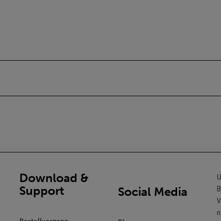
Download &
U
Support
Social Media
B
V
n