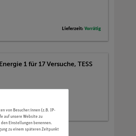
Lieferzeit:
Vorrätig
Energie 1 für 17 Versuche, TESS
n von Besucher:innen (z.B. IP-
fe auf unsere Website zu
in den Einstellungen benennen.
igung zu einem späteren Zeitpunkt