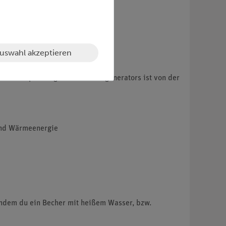
uswahl akzeptieren
e Thermospannung eines Thermogenerators ist von der
 und Wärmeenergie
indem du ein Becher mit heißem Wasser, bzw.