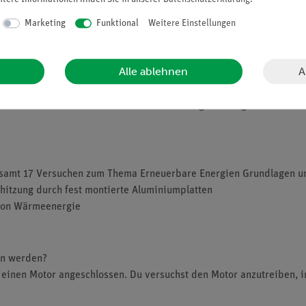
Marketing
Funktional
Weitere Einstellungen
A
Alle ablehnen
hilfe von Kälte und Wärme mechanische Energie erzeugen kann. Di
sgesamt 17 Versuchen zum Thema Erneuerbare Energien Grundlagen
hitzung durch fest montierte Aluminiumplatten
 von Wärmeenergie
en werden?
einen Motor angeschlossen. Du versuchst den Motor anzutreiben, 