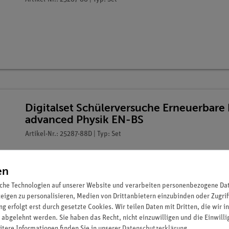
Digitalset Schülerversuche Erneuerbare 
advanced Physik EN-BS
Artikel-Nr.: 25287-88D | Typ: Set
en
che Technologien auf unserer Website und verarbeiten personenbezogene Date
zeigen zu personalisieren, Medien von Drittanbietern einzubinden oder Zugrif
g erfolgt erst durch gesetzte Cookies. Wir teilen Daten mit Dritten, die wir 
 abgelehnt werden. Sie haben das Recht, nicht einzuwilligen und die Einwill
itere Informationen finden Sie in unserer
Daten­schutz­erklärung
.