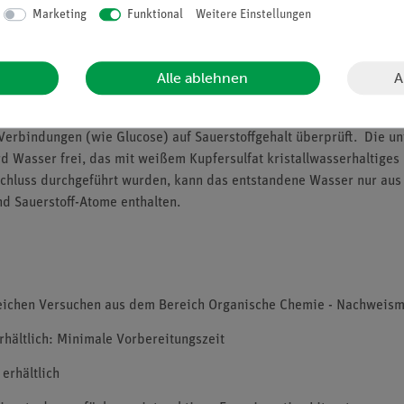
Marketing
Funktional
Weitere Einstellungen
A
Alle ablehnen
erbindungen (wie Glucose) auf Sauerstoffgehalt überprüft. Die un
d Wasser frei, das mit weißem Kupfersulfat kristallwasserhaltiges
schluss durchgeführt wurden, kann das entstandene Wasser nur au
d Sauerstoff-Atome enthalten.
lreichen Versuchen aus dem Bereich Organische Chemie - Nachweism
erhältlich: Minimale Vorbereitungszeit
erhältlich