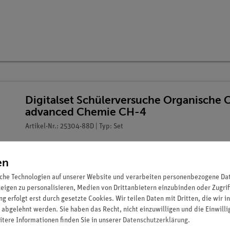
Digitalset Schülerversuche Organische 
advanced Chemie CH-4
Artikel-Nr.: 25304-88D | Typ: Set
en
che Technologien auf unserer Website und verarbeiten personenbezogene Date
zeigen zu personalisieren, Medien von Drittanbietern einzubinden oder Zugrif
g erfolgt erst durch gesetzte Cookies. Wir teilen Daten mit Dritten, die wir 
 abgelehnt werden. Sie haben das Recht, nicht einzuwilligen und die Einwill
itere Informationen finden Sie in unserer
Daten­schutz­erklärung
.