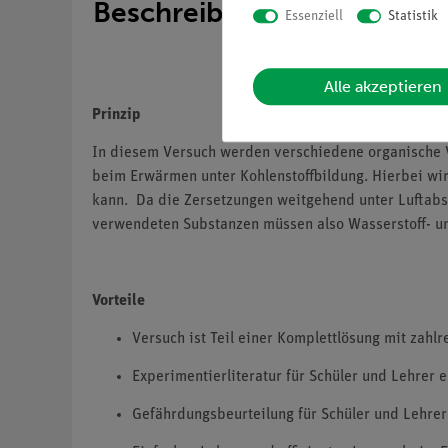
Beschreibung
Essenziell
Statistik
Alle akzeptieren
Prinzip
In diesem Versuch werden verschiedene organische V
beim Erwärmen unter Kohlenstoffbildung. Hierbei wir
kann. Da die Zersetzungen weitgehend unter Luftab
verwendeten Substanzen müssen also Wasserstoff- un
Vorteile
Versuch ist Teil einer Komplettlösung mit zah
Experimentierliteratur für Schüler und Lehrer 
Gefährdungsbeurteilung für Schüler und Lehrer 