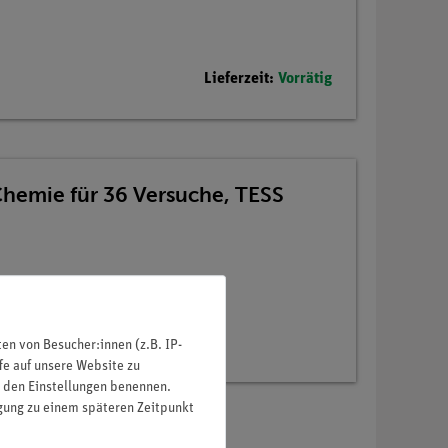
Lieferzeit:
Vorrätig
Chemie für 36 Versuche, TESS
n von Besucher:innen (z.B. IP-
fe auf unsere Website zu
in den Einstellungen benennen.
igung zu einem späteren Zeitpunkt