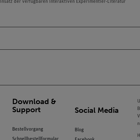
insatz der verfügbaren interaktiven Experimentier-Literatur
Download &
U
Support
Social Media
B
V
n
Bestellvorgang
Blog
H
Schnellbestellformular
Facebook