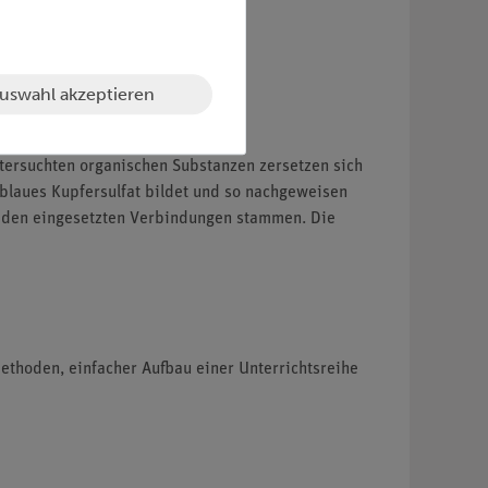
uswahl akzeptieren
tersuchten organischen Substanzen zersetzen sich
 blaues Kupfersulfat bildet und so nachgeweisen
s den eingesetzten Verbindungen stammen. Die
ethoden, einfacher Aufbau einer Unterrichtsreihe