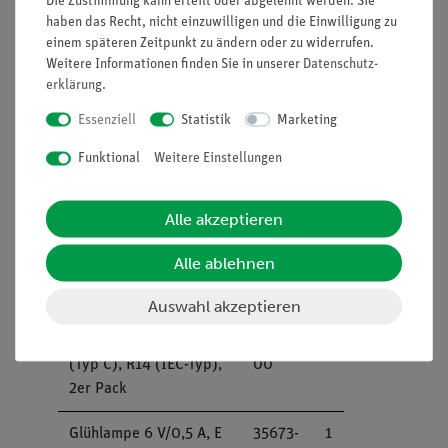
Die Zustimmung kann erteilt oder abgelehnt werden. Sie
haben das Recht, nicht einzuwilligen und die Einwilligung zu
Batteriehalter
39115-
2
einem späteren Zeitpunkt zu ändern oder zu widerrufen.
01
Weitere Informationen finden Sie in unserer
Daten­schutz­
erklärung
.
Verbindungsleitung, 25
07313-
2
Essenziell
Statistik
Marketing
cm, 19 A, rot
01
Experimentierkabel, 4
Funktional
Weitere Einstellungen
mm Stecker
Alle akzeptieren
Verbindungsleitung, 25
07313-
2
cm, 19 A, blau
04
Alle ablehnen
Experimentierkabel, 4
mm Stecker
Auswahl akzeptieren
Batterie Babyzelle, 1.5 V
07400-
2
(Typ C), R14 (IEC-Typ),
00
2er Pack
Glühlampe 6 V/0,5 A, E
35673-
1