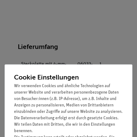
Lieferumfang
Steckplatte mit 4-mm-
06033-
1
Buchsen
00
Cookie Einstellungen
Ausschalter, Gehäuse G1
39139-
1
Wir verwenden Cookies und ähnliche Technologien auf
unserer Website und verarbeiten personenbezogene Daten
00
von Besucher:innen (z.B. IP-Adresse), um z.B. Inhalte und
Anzeigen zu personalisieren, Medien von Drittanbietern
Leitungsbaustein,
39120-
4
einzubinden oder Zugriffe auf unsere Website zu analysieren.
Gehäuse G1
00
Die Datenverarbeitung erfolgt erst durch gesetzte Cookies.
Wir teilen Daten mit Dritten, die wir in den Einstellungen
Lampenfassung E 10,
17049-
1
benennen.
Gehäuse G1
00