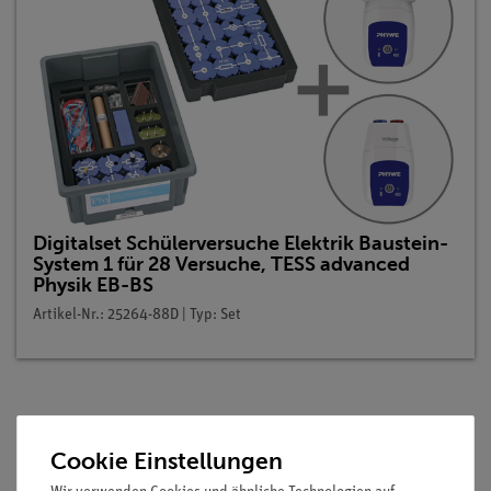
Digitalset Schülerversuche Elektrik Baustein-
System 1 für 28 Versuche, TESS advanced
Physik EB-BS
Artikel-Nr.: 25264-88D | Typ: Set
Beschreibung
Cookie Einstellungen