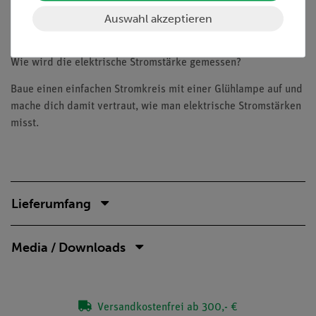
Ober- und reele Bauteile auf der Unterseite sichtbar
Auswahl akzeptieren
Aufgaben
Wie wird die elektrische Stromstärke gemessen?
Baue einen einfachen Stromkreis mit einer Glühlampe auf und
mache dich damit vertraut, wie man elektrische Stromstärken
misst.
Lieferumfang
Media / Downloads
Versandkostenfrei ab 300,- €