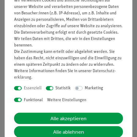
Wir verwenden Cookies und ähnliche Technologien auf
Prinzip
unserer Website und verarbeiten personenbezogene Daten
von Besucher:innen (z.B. IP-Adresse), um z.B. Inhalte und
Zur Einführung in die Messung der Stromstärke wird ein
Anzeigen zu personalisieren, Medien von Drittanbietern
einfacher Stromkreis untersucht. Es wird vorausgesetzt, dass
einzubinden oder Zugriffe auf unsere Website zu analysieren.
die Schüler den Begriff Stromstärke und deren Einheit kennen.
Die Datenverarbeitung erfolgt erst durch gesetzte Cookies.
Wenn sie wissen, dass die elektrische Stromstärke ein Maß
Wir teilen Daten mit Dritten, die wir in den Einstellungen
für die Anzahl der frei beweglichen Elektronen ist, die je
benennen.
Zeiteinheit einen Leiterquerschnitt passieren, dann werden
Die Zustimmung kann erteilt oder abgelehnt werden. Sie
haben das Recht, nicht einzuwilligen und die Einwilligung zu
sie leicht erkennen, dass ein Strommesser in den Stromkreis
einem späteren Zeitpunkt zu ändern oder zu widerrufen.
geschaltet werden muss.
Weitere Informationen finden Sie in unserer
Daten­schutz­
erklärung
.
Vorteile
Essenziell
Statistik
Marketing
Keine zusätzlichen Kabelverbindungen zwischen den
Bausteinen nötig - übersichtlicherer und schnellerer
Funktional
Weitere Einstellungen
Aufbau
Kontaktsicherheit durch puzzelartig verzahnbare
Alle akzeptieren
Bausteine
Hartvergoldete, korrosionsbeständige Kontakte
Alle ablehnen
Doppelter Lernerfolg: Elektrischer Schaltplan auf der