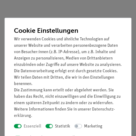
Prinzip
Cookie Einstellungen
Metallrohre werden durch Wasserdampf erhitzt. Die
Längenausdehnung von drei verschiedenen Metallen wird mit
Wir verwenden Cookies und ähnliche Technologien auf
unserer Website und verarbeiten personenbezogene Daten
Hilfe eines Rollzeigers gemessen. Daraus wird der Längen-
von Besucher:innen (z.B. IP-Adresse), um z.B. Inhalte und
Ausdehnungskoeffizient der Metalle bestimmt
Anzeigen zu personalisieren, Medien von Drittanbietern
(Zusatzaufgabe). Die Verwendung eines Rollzeigers hat den
einzubinden oder Zugriffe auf unsere Website zu analysieren.
Vorteil, dass die Anzeige der Ausdehnung reibungsfrei erfolgt.
Die Datenverarbeitung erfolgt erst durch gesetzte Cookies.
Die Funktionsweise des Rollzeigers kann leicht in einem
Wir teilen Daten mit Dritten, die wir in den Einstellungen
einfachen Experiment erläutert und vom Schüler untersucht
benennen.
werden. Der Schüler sollte es ausprobieren, bevor er in der
Die Zustimmung kann erteilt oder abgelehnt werden. Sie
haben das Recht, nicht einzuwilligen und die Einwilligung zu
Auswertung die Längenänderung Δl berechnet.
einem späteren Zeitpunkt zu ändern oder zu widerrufen.
Vorteile
Weitere Informationen finden Sie in unserer
Daten­schutz­
erklärung
.
Echtes Stativmaterial für besonders stabilen und damit
Essenziell
Statistik
Marketing
sicheren Aufbau
RiSU-konformer Bunsenbrenner im Zubehör erhältlich