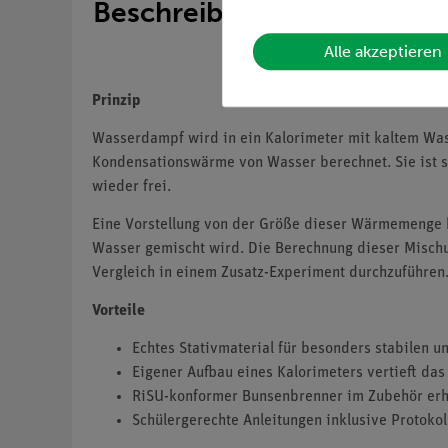
Beschreibung
Alle akzeptieren
Prinzip
Wasserdampf wird in ein Kalorimeter mit kaltem Was
Kondensationswärme von Wasser berechnet. Sie ist
wieder frei.
Eine Vorstellung von der Größe dieser Wärmemenge 
Wasser gemischt wird. Die Berechnung dieser Mischu
Vergleich in einem Zusatz-Experiment durchzuführen
Vorteile
Echtes Stativmaterial für besonders stabilen u
Eigener Aufbau eines Kalorimeters vertieft das
RiSU-konformer Bunsenbrenner im Zubehör erhä
Schülergerechte Anleitungen inklusive Protokol