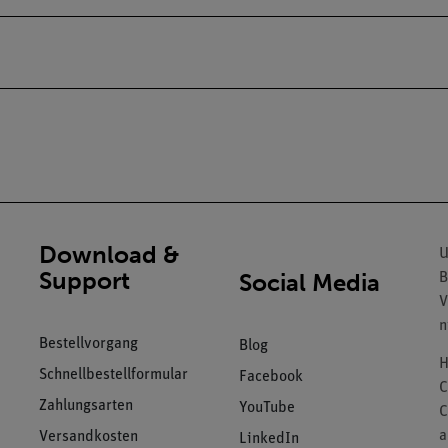
Download &
U
Support
Social Media
B
V
n
Bestellvorgang
Blog
H
Schnellbestellformular
Facebook
C
Zahlungsarten
YouTube
C
a
Versandkosten
LinkedIn