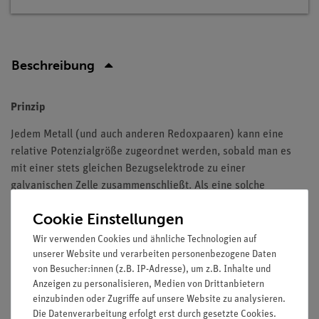
Beschreibung
Prinzip
Jedem Metall (und auch anderen Redoxpaaren) kann eine
relative Potenzialgröße zugeordnet werden, sobald man es
mit einer stets gleichen Bezugselektrode zu einer
galvanischen Zelle zusammenschließt. Als eine solche
Bezugselektrode wurde durch Übereinkunft die sogenannte
Cookie Einstellungen
»Standard- Wasserstoffelektrode« bestimmt. In diesem
Versuch wird eine Standard-Waserstoffelektrode hergestellt
Wir verwenden Cookies und ähnliche Technologien auf
und einige Redoxpotential bestimmt.
unserer Website und verarbeiten personenbezogene Daten
von Besucher:innen (z.B. IP-Adresse), um z.B. Inhalte und
Eine Platinelektrode soll durch Elektrolyse von Schwefelsäure
Anzeigen zu personalisieren, Medien von Drittanbietern
mit Wasserstoff beladen werden. Diese Elektrode soll dann
einzubinden oder Zugriffe auf unsere Website zu analysieren.
Die Datenverarbeitung erfolgt erst durch gesetzte Cookies.
nacheinander mit 4 Halbzellen verschiedener Metalle zu