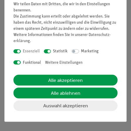
Wir teilen Daten mit Dritten, die wir in den Einstellungen
galvanischen Zellen kombiniert werden. Die dabei
benennen.
auftretenden Spannungen werden gemessen und in einer
Die Zustimmung kann erteilt oder abgelehnt werden. Sie
Spannungsreihe nach Höhe und Vorzeichen geordnet notiert.
haben das Recht, nicht einzuwilligen und die Einwilligung zu
Die Schüler werden im Laufe des Versuchs eine vereinfachte
einem späteren Zeitpunkt zu ändern oder zu widerrufen.
Standard-Wasserstoffelektrode herstellen, sodass ein
Weitere Informationen finden Sie in unserer
Daten­schutz­
Verständnis für deren Funktionsprinzip und Aufbau vertieft
erklärung
.
wird
Essenziell
Statistik
Marketing
Funktional
Weitere Einstellungen
Vorteile
Alle akzeptieren
Versuch ist Teil einer Komplettsets, mit der alle
wichtigen curricularen Themen der Elektrochemie
Alle ablehnen
abgedeckt werden
Schnelle und einfache Versuchsvorbereitung
Auswahl akzeptieren
(Versuchsanleitung und Gefährdungsbeurteilung
verfügbar)