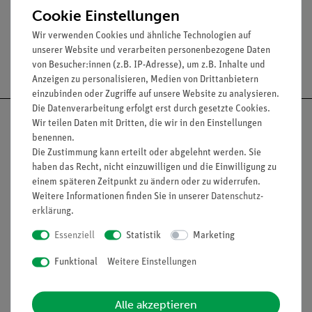
Cookie Einstellungen
Wir verwenden Cookies und ähnliche Technologien auf
unserer Website und verarbeiten personenbezogene Daten
Versandkostenfrei ab 300,- €
von Besucher:innen (z.B. IP-Adresse), um z.B. Inhalte und
Anzeigen zu personalisieren, Medien von Drittanbietern
einzubinden oder Zugriffe auf unsere Website zu analysieren.
Die Datenverarbeitung erfolgt erst durch gesetzte Cookies.
Wir teilen Daten mit Dritten, die wir in den Einstellungen
benennen.
Die Zustimmung kann erteilt oder abgelehnt werden. Sie
Nach oben
haben das Recht, nicht einzuwilligen und die Einwilligung zu
einem späteren Zeitpunkt zu ändern oder zu widerrufen.
Weitere Informationen finden Sie in unserer
Daten­schutz­
erklärung
.
Informationen
Service
Essenziell
Statistik
Marketing
Funktional
Weitere Einstellungen
Unternehmen
Übersicht Service
Projekte und Lösungen
Beratung & Showroom
Alle akzeptieren