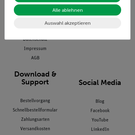
Presse
Inventarisierungs- &
Einräumservice
Alle ablehnen
Stellenangebote
Inbetriebnahme & Schulungen
Kontakt
Auswahl akzeptieren
Kundendienst
Hinweisgeberschutz
Datenschutz
Impressum
AGB
Download &
Support
Social Media
Bestellvorgang
Blog
Schnellbestellformular
Facebook
Zahlungsarten
YouTube
Versandkosten
LinkedIn