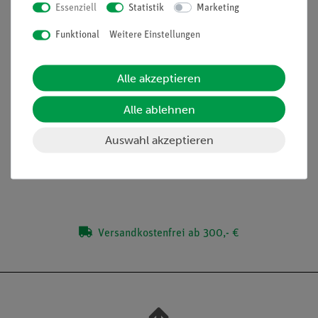
Altersstufen ("RiSU 2016 - Konform")
Essenziell
Statistik
Marketing
Aufgaben
Funktional
Weitere Einstellungen
Hat die Windrichtung einen Einfluss auf die Spannung, die ein
Windrad erzeugt?
Alle akzeptieren
Alle ablehnen
Lieferumfang
Auswahl akzeptieren
Media / Downloads
Versandkostenfrei ab 300,- €