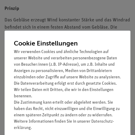
Prinzip
Das Gebläse erzeugt Wind konstanter Stärke und das Windrad
befindet sich in einem festen Abstand vom Gebläse. Die
Windrichtung wird durch Drehen des Windrades geändert.
Cookie Einstellungen
Untersuche, wie sich die vom Windrad erzeugte Spannung bei
unterschiedlichen Windrichtungen verhält. Führe die Messung
Wir verwenden Cookies und ähnliche Technologien auf
für zwei Windgeschwindigkeiten (Spannungen am Gebläse)
unserer Website und verarbeiten personenbezogene Daten
durch.
von Besucher:innen (z.B. IP-Adresse), um z.B. Inhalte und
Anzeigen zu personalisieren, Medien von Drittanbietern
Vorteile
einzubinden oder Zugriffe auf unsere Website zu analysieren.
Die Datenverarbeitung erfolgt erst durch gesetzte Cookies.
Versuch ist Teil einer Komplettlösung mit insgesamt 26
Wir teilen Daten mit Dritten, die wir in den Einstellungen
Versuchen zum Thema Erneuerbare Energie Solarzellen,
benennen.
Windenergie, Wasserkraft
Die Zustimmung kann erteilt oder abgelehnt werden. Sie
Sicheres Experimentieren: Der Lüfter im Gebläse ist vor
haben das Recht, nicht einzuwilligen und die Einwilligung zu
einem späteren Zeitpunkt zu ändern oder zu widerrufen.
Berührung geschützt
Weitere Informationen finden Sie in unserer
Daten­schutz­
Das verwendete Netzgerät ist vielfältig einsetzbar und
erklärung
.
besonders geeignet für Schülerversuche für alle