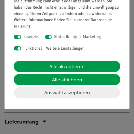
Die Zustimmung kann erteilt oder abgelehnt werden. Sie
destilliertes Wasser. Dabei beobachten die Schüler, dass man
haben das Recht, nicht einzuwilligen und die Einwilligung zu
auch eine elektrische Spannung zwischen diesen Metallen
einem späteren Zeitpunkt zu ändern oder zu widerrufen.
nachweisen kann
Weitere Informationen finden Sie in unserer
Daten­schutz­
erklärung
.
Essenziell
Statistik
Marketing
Vorteile
Funktional
Weitere Einstellungen
Versuch ist Teil einer Komplettsets, mit der alle
wichtigen curricularen Themen der Elektrochemie
Alle akzeptieren
abgedeckt werden
Schnelle und einfache Versuchsvorbereitung
Alle ablehnen
(Versuchsanleitung und Gefährdungsbeurteilung
verfügbar)
Auswahl akzeptieren
Lieferumfang