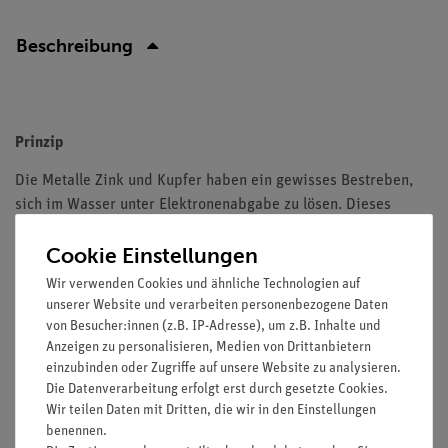
Beschreibung
Prinzip
Die Metalle Zink und Kupfer haben ein gewisses Bestreben,
sich im Wasser unter Elektronenabgabe zu lösen. Dieses
Bestreben kann man als »Lösungsdruck« bezeichnen. Die so
Cookie Einstellungen
entstehenden Ionen diffundieren in das Wasser, die
Elektronen bleiben auf den Blechen zurück und laden diese
Wir verwenden Cookies und ähnliche Technologien auf
negativ auf. Jedes Metall besitzt einen charakteristischen
unserer Website und verarbeiten personenbezogene Daten
Lösungsdruck, hierbei gilt die Faustregel: Je edler ein Metall,
von Besucher:innen (z.B. IP-Adresse), um z.B. Inhalte und
Anzeigen zu personalisieren, Medien von Drittanbietern
desto weniger Ionen gehen in Lösung und desto geringer der
einzubinden oder Zugriffe auf unsere Website zu analysieren.
Lösungsdruck.
Die Datenverarbeitung erfolgt erst durch gesetzte Cookies.
Wir teilen Daten mit Dritten, die wir in den Einstellungen
In diesem Versuch tauchen Schüler zwei Elektroden aus
benennen.
verschiedenen Metallen, z.B. aus Kupfer und Zink, in reines,