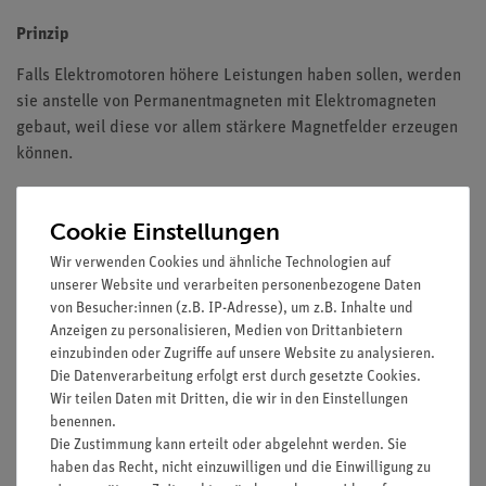
Prinzip
Falls Elektromotoren höhere Leistungen haben sollen, werden
sie anstelle von Permanentmagneten mit Elektromagneten
gebaut, weil diese vor allem stärkere Magnetfelder erzeugen
können.
Bei einem Hauptschlussmotor sind Ankerspule und Feldspulen
in Reihe geschaltet.
Cookie Einstellungen
Die Versuche sind so konzipiert, dass sie nur
Wir verwenden Cookies und ähnliche Technologien auf
unserer Website und verarbeiten personenbezogene Daten
qualitative bzw. halbquantitative Ergebnisse erbringen.
von Besucher:innen (z.B. IP-Adresse), um z.B. Inhalte und
Vorteile
Anzeigen zu personalisieren, Medien von Drittanbietern
einzubinden oder Zugriffe auf unsere Website zu analysieren.
Keine zusätzlichen Kabelverbindungen zwischen den
Die Datenverarbeitung erfolgt erst durch gesetzte Cookies.
Bausteinen nötig - übersichtlicherer und schnellerer
Wir teilen Daten mit Dritten, die wir in den Einstellungen
benennen.
Aufbau
Die Zustimmung kann erteilt oder abgelehnt werden. Sie
Kontaktsicherheit durch puzzelartig verzahnbare
haben das Recht, nicht einzuwilligen und die Einwilligung zu
Bausteine