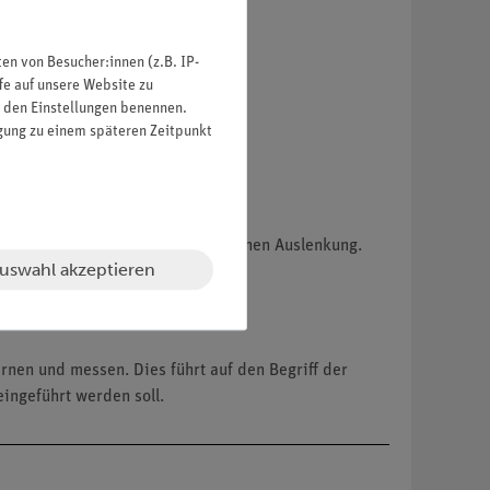
n von Besucher:innen (z.B. IP-
en.
fe auf unsere Website zu
in den Einstellungen benennen.
 Smartphones.
igung zu einem späteren Zeitpunkt
die Auslenkung mit der ursprünglichen Auslenkung.
uswahl akzeptieren
nen und messen. Dies führt auf den Begriff der
ingeführt werden soll.