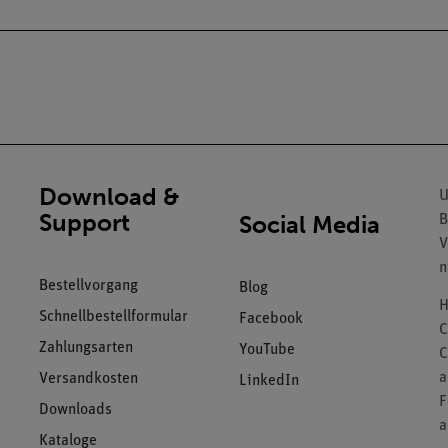
Download &
U
Support
Social Media
B
V
n
Bestellvorgang
Blog
H
Schnellbestellformular
Facebook
C
Zahlungsarten
YouTube
C
a
Versandkosten
LinkedIn
F
Downloads
a
Kataloge