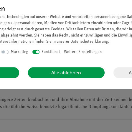
n.
en
che Technologien auf unserer Website und verarbeiten personenbezogene Date
itete Versuchsbeschreibung (Alltagsbezug etc.) inkl. Protokollfrag
zeigen zu personalisieren, Medien von Drittanbietern einzubinden oder Zugrif
g erfolgt erst durch gesetzte Cookies. Wir teilen Daten mit Dritten, die wir 
 den digitalen naturwissenschaftlichen Unterricht mit Tablets oder
 abgelehnt werden. Sie haben das Recht, nicht einzuwilligen und die Einwill
tzung der intuitiven measureAPP.
itere Informationen finden Sie in unserer
Daten­schutz­erklärung
.
Marketing
Funktional
Weitere Einstellungen
nd beobachte die Auslenkung in Abhängigkeit der Zeit. Vergleiche 
A
Alle ablehnen
und untersuche auch hier die Auslenkung in Abhängigkeit der Zeit.
ängere Zeiten beobachten und ihre Abnahme mit der Zeit kennen ler
als die üblicherweise benutzte logarithmische Dämpfungskonstante e