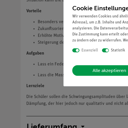
Situation kann die Dämpfung stark oder schwach sei
Cookie Einstellung
Vorteile
Wir verwenden Cookies und ähnli
Besonders verständliche und didaktisch aufbere
Adresse), um z.B. Inhalte und An
analysieren. Die Datenverarbeitun
Zukunftsorientiert unterrichten: Einbindung in
Die Zustimmung kann erteilt oder
Erhöhte Motivation bei Schüler/innen durch Nu
zu ändern oder zu widerrufen. We
Steigerung der Medienkompetenz.
Essenziell
Statistik
Aufgaben
Lass ein Federpendel in Luft frei schwingen u
Alle akzeptieren
Lass die Masse des Pendels in Wasser tauchen 
Lernziele
Die Schüler sollen die Schwingungsamplituden über l
Dämpfung, der hier jedoch nur qualitativ und nicht 
Lieferumfang