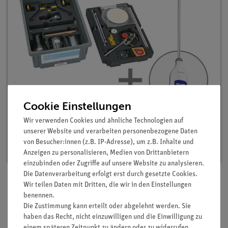
Cookie Einstellungen
Digitalset Schülerversuche Wärme 1 für 21
Wir verwenden Cookies und ähnliche Technologien auf
Versuche, TESS advanced Physik WE-1
unserer Website und verarbeiten personenbezogene Daten
von Besucher:innen (z.B. IP-Adresse), um z.B. Inhalte und
Artikel-Nr.: 25274-88D | Typ: Set
Anzeigen zu personalisieren, Medien von Drittanbietern
einzubinden oder Zugriffe auf unsere Website zu analysieren.
Die Datenverarbeitung erfolgt erst durch gesetzte Cookies.
Wir teilen Daten mit Dritten, die wir in den Einstellungen
benennen.
Beschreibung
Die Zustimmung kann erteilt oder abgelehnt werden. Sie
haben das Recht, nicht einzuwilligen und die Einwilligung zu
einem späteren Zeitpunkt zu ändern oder zu widerrufen.